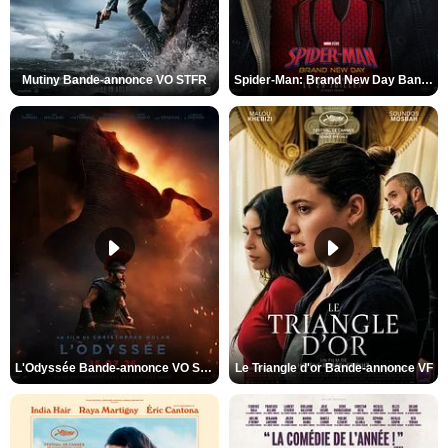
Mutiny Bande-annonce VO STFR
Spider-Man: Brand New Day Bande-annonce VO STFR
L'Odyssée Bande-annonce VO STFR
Le Triangle d'or Bande-annonce VF