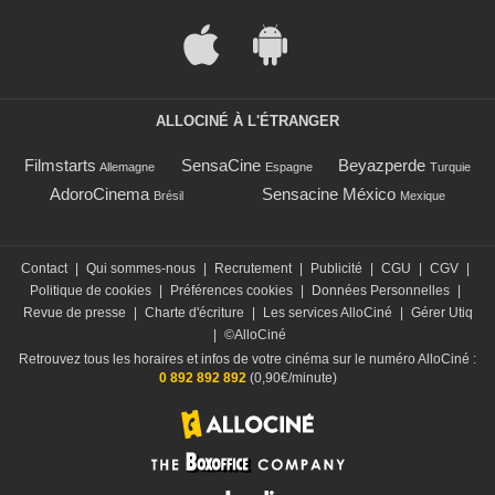
ALLOCINÉ À L'ÉTRANGER
Filmstarts
SensaCine
Beyazperde
Allemagne
Espagne
Turquie
AdoroCinema
Sensacine México
Brésil
Mexique
Contact
|
Qui sommes-nous
|
Recrutement
|
Publicité
|
CGU
|
CGV
|
Politique de cookies
|
Préférences cookies
|
Données Personnelles
|
Revue de presse
|
Charte d'écriture
|
Les services AlloCiné
|
Gérer Utiq
|
©AlloCiné
Retrouvez tous les horaires et infos de votre cinéma sur le numéro AlloCiné :
0 892 892 892
(0,90€/minute)