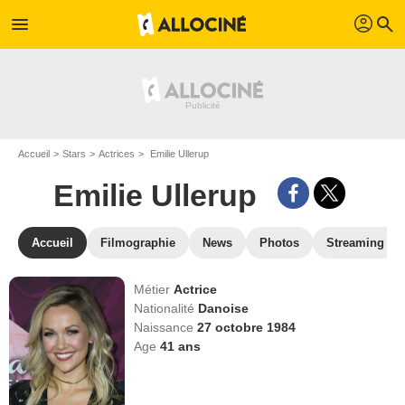
profil
menu
search
Accueil
Stars
Actrices
Emilie Ullerup
Emilie Ullerup
Accueil
Filmographie
News
Photos
Streaming
Métier
Actrice
Nationalité
Danoise
Naissance
27 octobre 1984
Age
41
ans