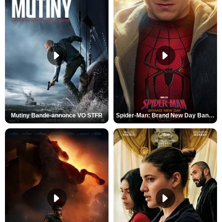
Mutiny Bande-annonce VO STFR
Spider-Man: Brand New Day Bande-annonce VO STFR