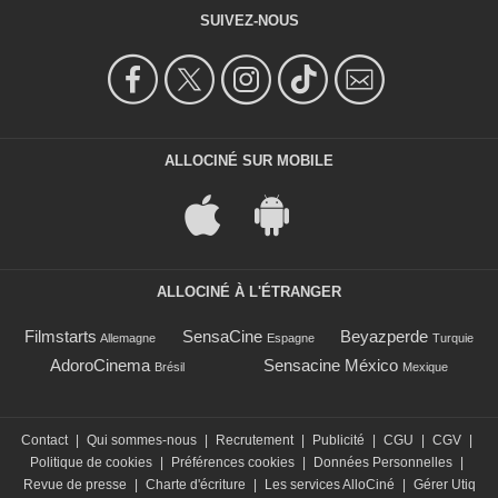
SUIVEZ-NOUS
ALLOCINÉ SUR MOBILE
ALLOCINÉ À L'ÉTRANGER
Filmstarts
SensaCine
Beyazperde
Allemagne
Espagne
Turquie
AdoroCinema
Sensacine México
Brésil
Mexique
Contact
|
Qui sommes-nous
|
Recrutement
|
Publicité
|
CGU
|
CGV
|
Politique de cookies
|
Préférences cookies
|
Données Personnelles
|
Revue de presse
|
Charte d'écriture
|
Les services AlloCiné
|
Gérer Utiq