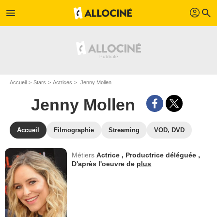
profil
menu
search
Accueil
Stars
Actrices
Jenny Mollen
Jenny Mollen
Accueil
Filmographie
Streaming
VOD, DVD
Métiers
Actrice
,
Productrice déléguée
,
D'après l'oeuvre de
plus