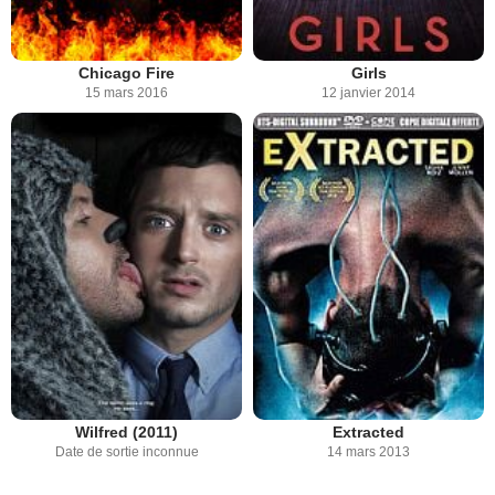
Chicago Fire
Girls
15 mars 2016
12 janvier 2014
Wilfred (2011)
Extracted
Date de sortie inconnue
14 mars 2013