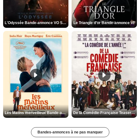
L'Odyssée Bande-annonce VO STFR
Le Triangle d'or Bande-annonce VF
Les Matins merveilleux Bande-annonce VF
De la Comédie-Française Teaser VF
Bandes-annonces à ne pas manquer