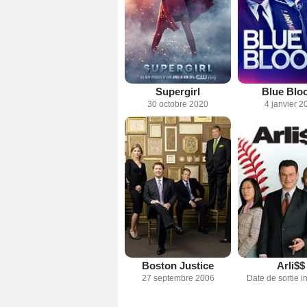
Supergirl
Blue Blo
30 octobre 2020
4 janvier 2
Boston Justice
Arli$$
27 septembre 2006
Date de sortie 