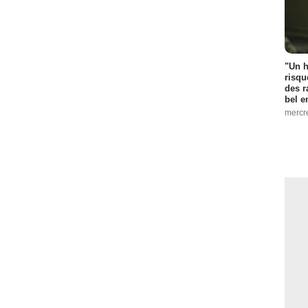
"Un h
risqu
des r
bel 
mercr