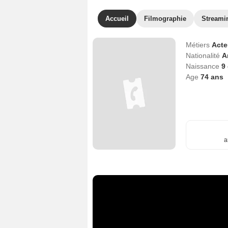
Accueil
Filmographie
Streami
Métiers
Act
Nationalité
A
Naissance
9
Age
74
ans
a