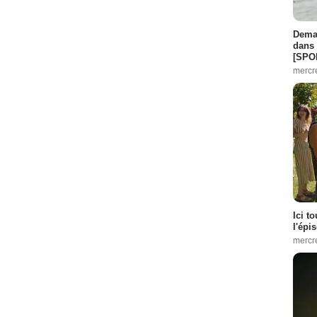
Demai
dans 
[SPO
mercr
Ici t
l'épi
mercr