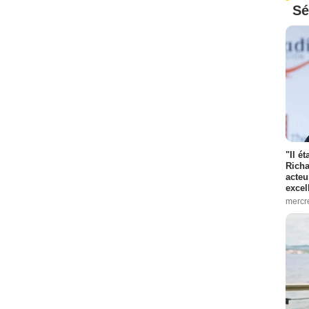
Sé
"Il é
Richa
acteu
excel
mercr