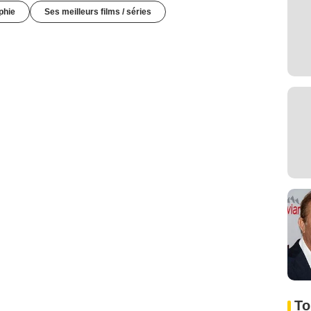
phie
Ses meilleurs films / séries
To