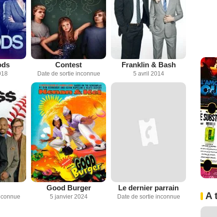
ods
Contest
Franklin & Bash
018
Date de sortie inconnue
5 avril 2014
Good Burger
Le dernier parrain
A 
inconnue
5 janvier 2024
Date de sortie inconnue