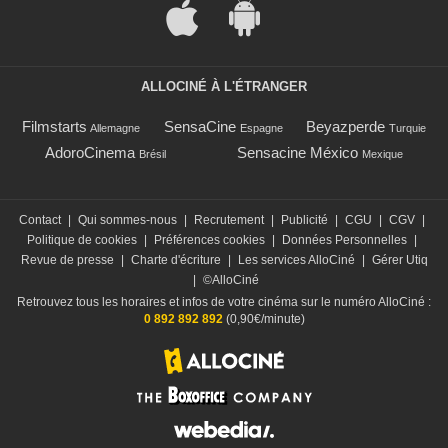
ALLOCINÉ À L'ÉTRANGER
Filmstarts
SensaCine
Beyazperde
Allemagne
Espagne
Turquie
AdoroCinema
Sensacine México
Brésil
Mexique
Contact
|
Qui sommes-nous
|
Recrutement
|
Publicité
|
CGU
|
CGV
|
Politique de cookies
|
Préférences cookies
|
Données Personnelles
|
Revue de presse
|
Charte d'écriture
|
Les services AlloCiné
|
Gérer Utiq
|
©AlloCiné
Retrouvez tous les horaires et infos de votre cinéma sur le numéro AlloCiné :
0 892 892 892
(0,90€/minute)