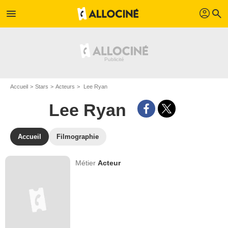
profil
menu
search
Accueil
Stars
Acteurs
Lee Ryan
Lee Ryan
Accueil
Filmographie
Métier
Acteur