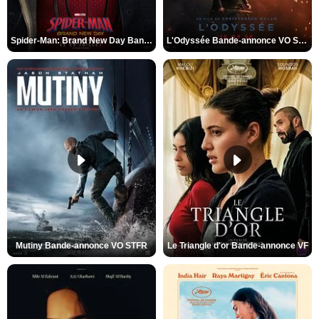
Spider-Man: Brand New Day Bande-annonce VO STFR
L'Odyssée Bande-annonce VO STFR
Mutiny Bande-annonce VO STFR
Le Triangle d'or Bande-annonce VF