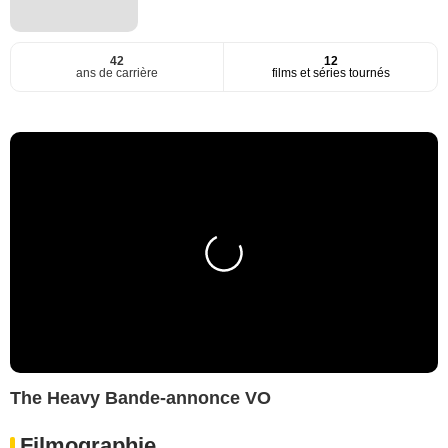
42
12
ans de carrière
films et séries tournés
The Heavy Bande-annonce VO
Filmographie