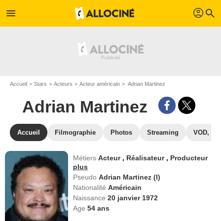
profil
menu
search
Accueil
Stars
Acteurs
Acteur américain
Adrian Martinez
Adrian Martinez
Accueil
Filmographie
Photos
Streaming
VOD, DV
Métiers
Acteur
,
Réalisateur
,
Producteur
plus
Pseudo
Adrian Martinez (I)
Nationalité
Américain
Naissance
20 janvier 1972
Age
54
ans