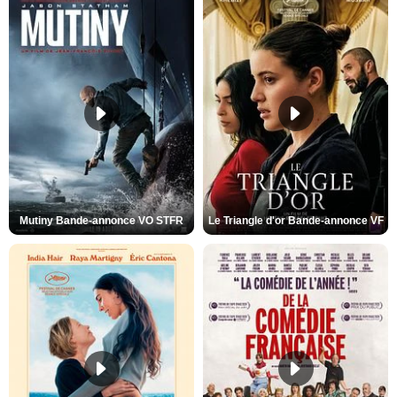
Mutiny Bande-annonce VO STFR
Le Triangle d'or Bande-annonce VF