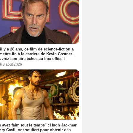
 il y a 28 ans, ce film de science-fiction a
 mettre fin à la carrière de Kevin Costner...
vrez son pire échec au box-office !
i 8 août 2026
 avez faim tout le temps" : Hugh Jackman
nry Cavill ont souffert pour obtenir des