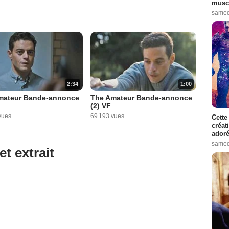
muscl
samed
2:34
1:00
mateur Bande-annonce
The Amateur Bande-annonce
(2) VF
vues
69 193 vues
Cette
créat
adoré
samed
et extrait