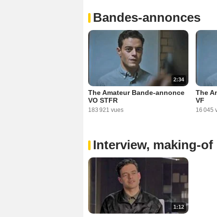
Bandes-annonces
2:34
The Amateur Bande-annonce
The A
VO STFR
VF
183 921 vues
16 045 
Interview, making-of 
1:12