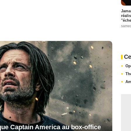
Jamai
réali
"éche
samed
Ce
Op
Th
Am
que Captain America au box-office