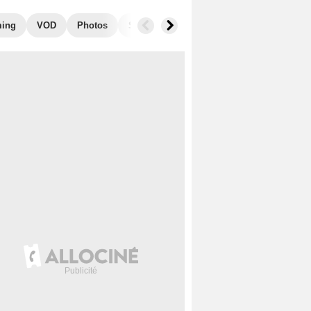
ming
VOD
Photos
Secrets de tournage
Box Office