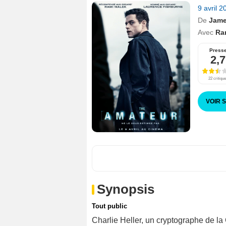
9 avril 
De
Jame
Avec
Ra
Press
2,7
22 critiqu
VOIR 
Synopsis
Tout public
Charlie Heller, un cryptographe de la C