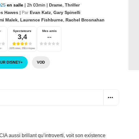
2025
en salle
|
2h 03min
|
Drame
,
Thriller
s Hawes
Par
Evan Katz
,
Gary Spinelli
|
mi Malek
,
Laurence Fishburne
,
Rachel Brosnahan
e
Spectateurs
Mes amis
3,4
--
es
3105 notes, 298 critiques
SUR DISNEY
+
VOD
IA aussi brillant qu’introverti, voit son existence