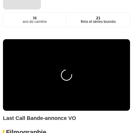
36
21
ans de carrière
films et séries tournés
Last Call Bande-annonce VO
Filmographie