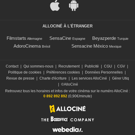
ALLOCINÉ À L'ÉTRANGER
Filmstarts
SensaCine
Beyazperde
Allemagne
Espagne
Turquie
AdoroCinema
Sensacine México
Brésil
Mexique
Contact
|
Qui sommes-nous
|
Recrutement
|
Publicité
|
CGU
|
CGV
|
Politique de cookies
|
Préférences cookies
|
Données Personnelles
|
Revue de presse
|
Charte d'écriture
|
Les services AlloCiné
|
Gérer Utiq
|
©AlloCiné
Retrouvez tous les horaires et infos de votre cinéma sur le numéro AlloCiné :
0 892 892 892
(0,90€/minute)