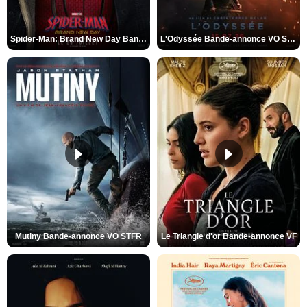
Spider-Man: Brand New Day Bande-annonce VO STFR
L'Odyssée Bande-annonce VO STFR
Mutiny Bande-annonce VO STFR
Le Triangle d'or Bande-annonce VF