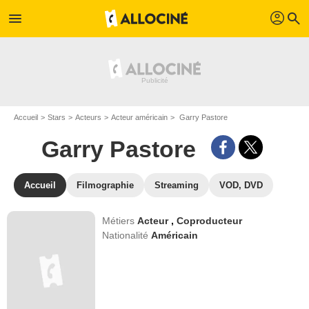
profil
menu
search
Accueil
Stars
Acteurs
Acteur américain
Garry Pastore
Garry Pastore
Accueil
Filmographie
Streaming
VOD, DVD
Métiers
Acteur
,
Coproducteur
Nationalité
Américain