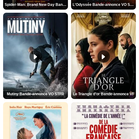
Spider-Man: Brand New Day Bande-annonce VO STFR
L'Odyssée Bande-annonce VO STFR
Mutiny Bande-annonce VO STFR
Le Triangle d'or Bande-annonce VF