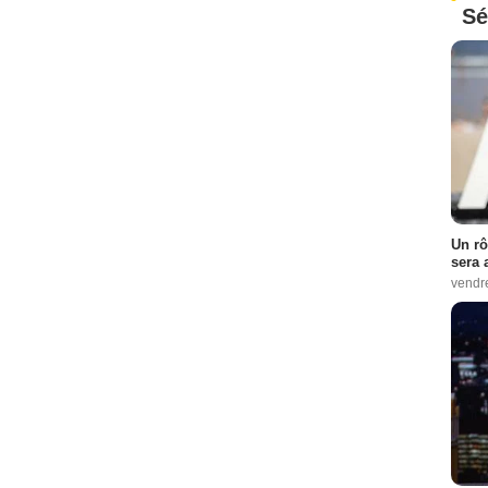
Sé
Un rô
sera 
vendr