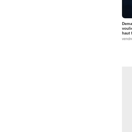
Demai
vouli
haut 
vendr