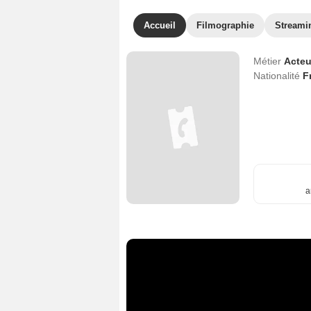
Accueil
Filmographie
Streami
Métier
Acteu
Nationalité
F
a