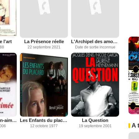
 l'art
La Présence réelle
L'Archipel des amours
988
22 septembre 2021
Date de sortie inconnue
Retour à la bien-aimée
Les Enfants du placard
La Question
A 
2006
12 octobre 1977
19 septembre 2001