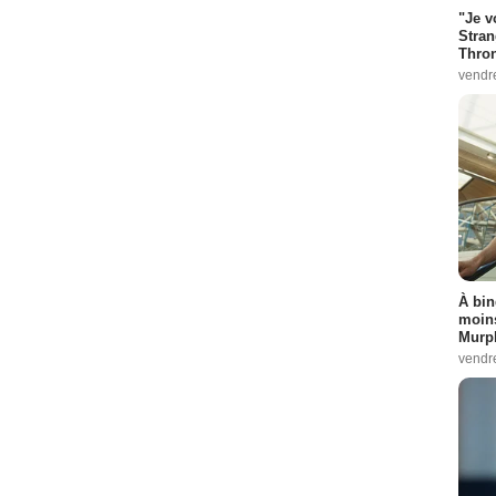
"Je v
Stran
Thro
vendr
À bin
moins
Murph
vendr