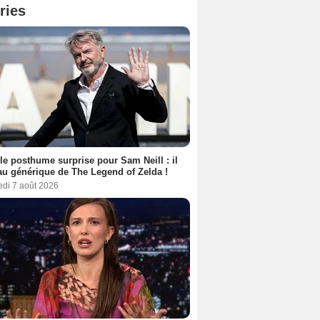
ries
le posthume surprise pour Sam Neill : il
au générique de The Legend of Zelda !
edi 7 août 2026