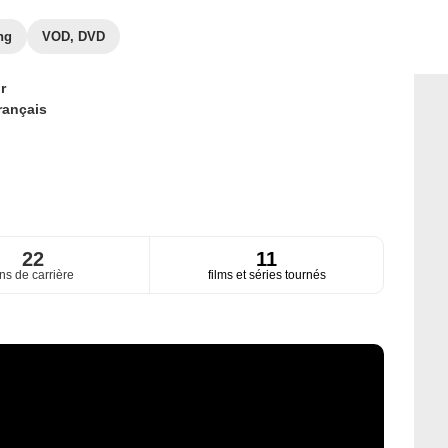
ng
VOD, DVD
r
rançais
22
11
ns de carrière
films et séries tournés