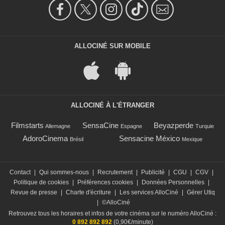
ALLOCINÉ SUR MOBILE
ALLOCINÉ À L'ÉTRANGER
Filmstarts
SensaCine
Beyazperde
Allemagne
Espagne
Turquie
AdoroCinema
Sensacine México
Brésil
Mexique
Contact
|
Qui sommes-nous
|
Recrutement
|
Publicité
|
CGU
|
CGV
|
Politique de cookies
|
Préférences cookies
|
Données Personnelles
|
Revue de presse
|
Charte d'écriture
|
Les services AlloCiné
|
Gérer Utiq
|
©AlloCiné
Retrouvez tous les horaires et infos de votre cinéma sur le numéro AlloCiné :
0 892 892 892
(0,90€/minute)