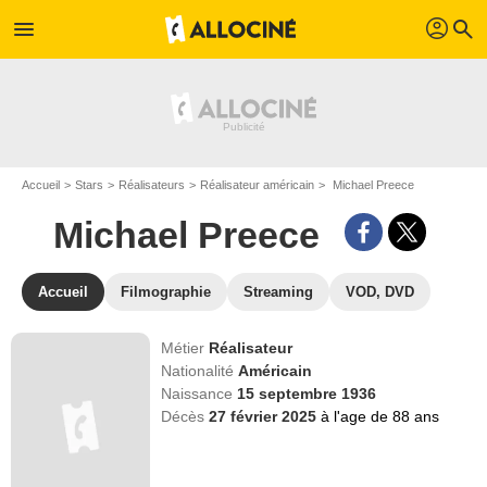
profil
menu
search
Accueil
Stars
Réalisateurs
Réalisateur américain
Michael Preece
Michael Preece
Accueil
Filmographie
Streaming
VOD, DVD
Métier
Réalisateur
Nationalité
Américain
Naissance
15 septembre 1936
Décès
27 février 2025
à l'age de 88 ans