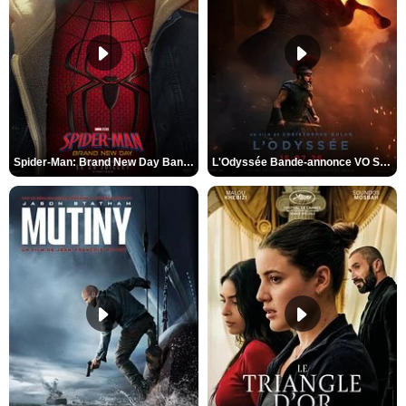
Spider-Man: Brand New Day Bande-annonce VO STFR
L'Odyssée Bande-annonce VO STFR