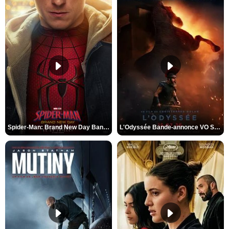
Spider-Man: Brand New Day Bande-annonce VO STFR
L'Odyssée Bande-annonce VO STFR