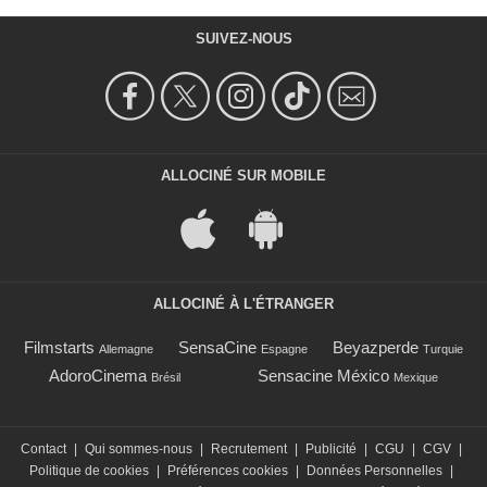
SUIVEZ-NOUS
ALLOCINÉ SUR MOBILE
ALLOCINÉ À L'ÉTRANGER
Filmstarts
SensaCine
Beyazperde
Allemagne
Espagne
Turquie
AdoroCinema
Sensacine México
Brésil
Mexique
Contact
|
Qui sommes-nous
|
Recrutement
|
Publicité
|
CGU
|
CGV
|
Politique de cookies
|
Préférences cookies
|
Données Personnelles
|