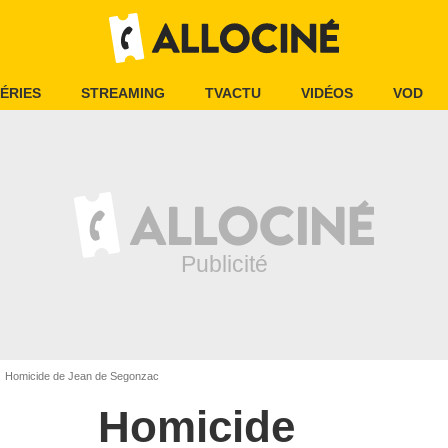
ÉRIES
STREAMING
TVACTU
VIDÉOS
VOD
Homicide de Jean de Segonzac
Homicide