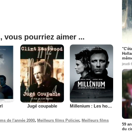
, vous pourriez aimer ...
"C'éta
Holla
même
jeudi 
rl
Millenium : Les hommes qui n’aimaient pas les femmes
Jugé coupable
ilms de l'année 2000
,
Meilleurs films Policier
,
Meilleurs films
59 an
du ci