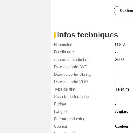
Casting
Infos techniques
Nationalité
U.S.A.
Distributeur
-
Année de production
2000
Date de sortie DVD
-
Date de sortie Blu-ray
-
Date de sortie VOD
-
Type de film
Télefilm
Secrets de tournage
-
Budget
-
Langues
Anglais
Format production
-
Couleur
Couleur