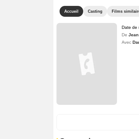
Accueil
Casting
Films similair
Date de 
De
Jean
Avec
Da