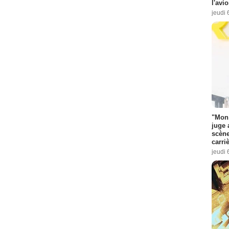
l'avi
jeudi 
"Mon 
juge 
scène
carri
jeudi 