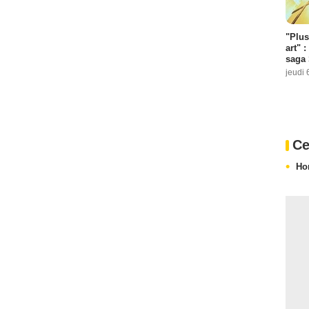
"Plus
art" :
saga 
jeudi 
Ce
Ho