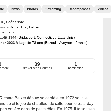
hie
News
Photos
Streaming
Récompenses
Vidéos
eur
,
Scénariste
ssance
Richard Jay Belzer
méricain
 août 1944
(Bridgeport, Connecticut, Etats-Unis)
vrier 2023
à l'age de 78 ans (Bozouls, Aveyron - France)
0
39
1
arrière
films et séries tournés
nomination
 Richard Belzer débute sa carrière en 1972 sous le
nd up et le job de chauffeur de salle pour le Saturday
part entière dans de petits rôles. En 1975, il faisait ses