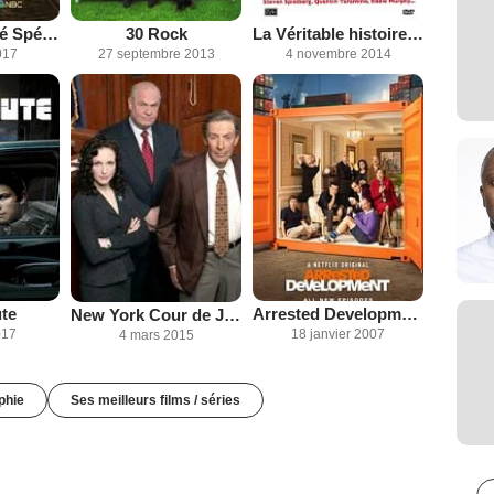
New York Unité Spéciale
30 Rock
La Véritable histoire de Jerry Lewis
017
27 septembre 2013
4 novembre 2014
te
Arrested Development
New York Cour de Justice
017
18 janvier 2007
4 mars 2015
phie
Ses meilleurs films / séries