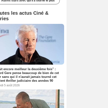
Autres stars avec qui il a tourné le plus
utes les actus Ciné &
ries
tait encore meilleur la deuxième fois" :
rd Gere pense beaucoup de bien de cet
r sans qui il n'aurait jamais tourné cet
lent thriller judiciaire des années 90
edi 5 août 2026