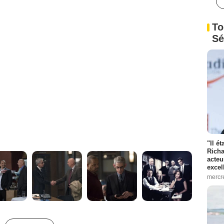
To
Sé
"Il é
Richa
acteu
excel
mercr