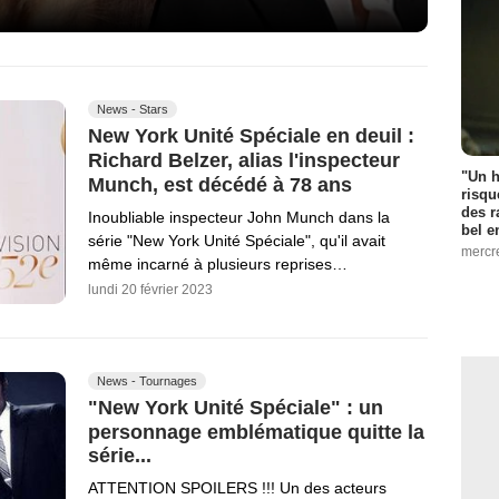
News - Stars
New York Unité Spéciale en deuil :
Richard Belzer, alias l'inspecteur
"Un h
Munch, est décédé à 78 ans
risqu
des r
Inoubliable inspecteur John Munch dans la
bel 
série "New York Unité Spéciale", qu'il avait
mercr
même incarné à plusieurs reprises…
lundi 20 février 2023
News - Tournages
"New York Unité Spéciale" : un
personnage emblématique quitte la
série...
ATTENTION SPOILERS !!! Un des acteurs