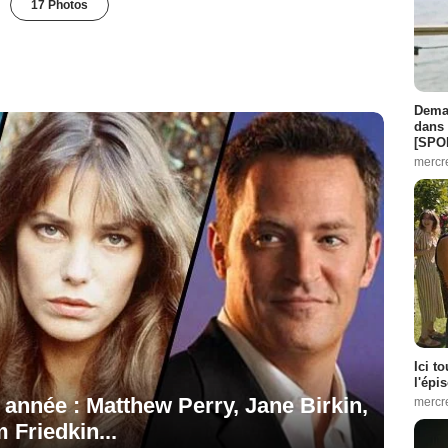
17 Photos
Demai
dans 
[SPO
mercr
Ici t
l'épi
e année : Matthew Perry, Jane Birkin,
mercr
 Friedkin...