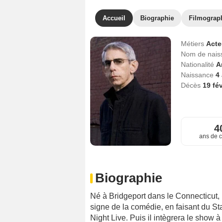
Accueil
Biographie
Filmograp
Métiers
Act
Nom de nai
Nationalité
A
Naissance
4
Décès
19 fé
4
ans de c
Biographie
Né à Bridgeport dans le Connecticut,
signe de la comédie, en faisant du Sta
Night Live. Puis il intègrera le show à 