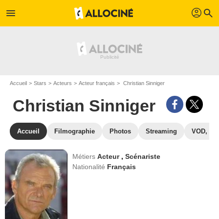
profil
menu
search
Accueil
Stars
Acteurs
Acteur français
Christian Sinniger
Christian Sinniger
Accueil
Filmographie
Photos
Streaming
VOD, DV
Métiers
Acteur
,
Scénariste
Nationalité
Français