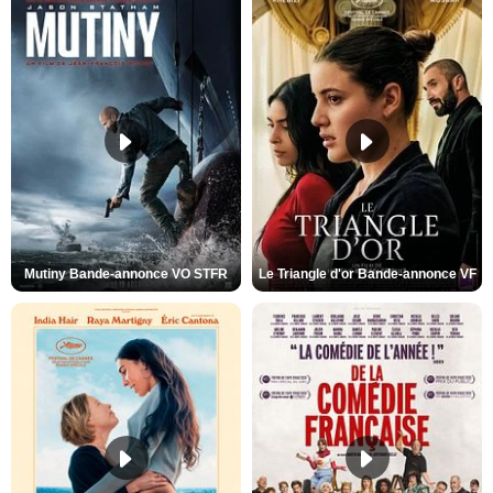
Mutiny Bande-annonce VO STFR
Le Triangle d'or Bande-annonce VF