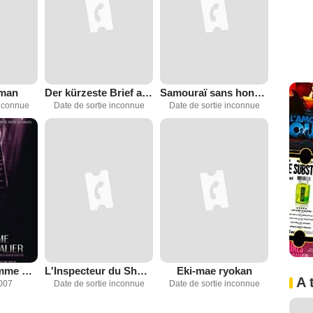
oman
Der kürzeste Brief an die Mutter
Samouraï sans honneur
inconnue
Date de sortie inconnue
Date de sortie inconnue
Quand une femme monte l'escalier
L'Inspecteur du Shōgun
Eki-mae ryokan
A 
2007
Date de sortie inconnue
Date de sortie inconnue