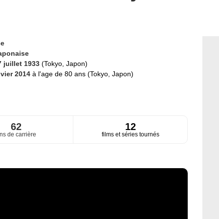
ce
aponaise
 juillet 1933
(Tokyo, Japon)
nvier 2014
à l'age de 80 ans (Tokyo, Japon)
62
12
ns de carrière
films et séries tournés