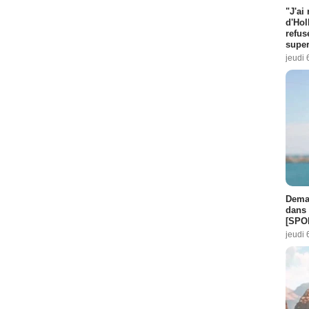
"J'ai
d'Hol
refus
super
jeudi 
Demai
dans 
[SPO
jeudi 