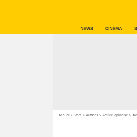
NEWS
CINÉMA
S
Accueil
Stars
Actrices
Actrice japonaise
Kei