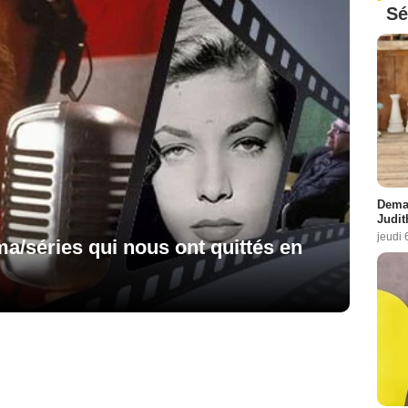
Sé
Demai
Judit
jeudi 
ma/séries qui nous ont quittés en