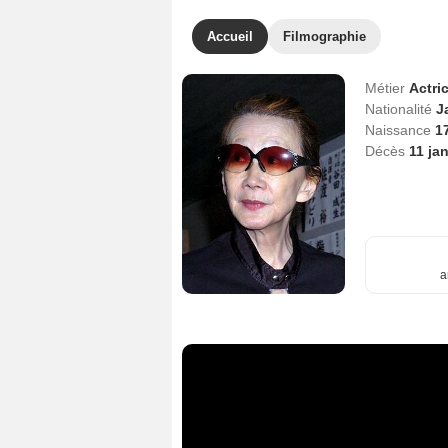
Accueil
Filmographie
Métier
Actri
Nationalité
J
Naissance
17
Décès
11 ja
a