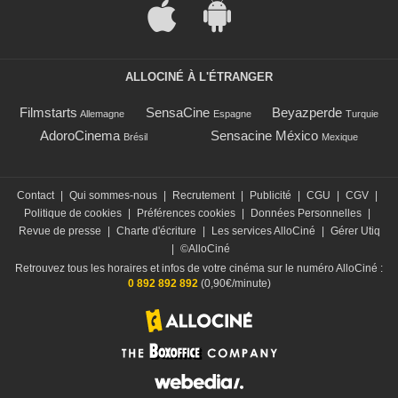
ALLOCINÉ À L'ÉTRANGER
Filmstarts
SensaCine
Beyazperde
Allemagne
Espagne
Turquie
AdoroCinema
Sensacine México
Brésil
Mexique
Contact
|
Qui sommes-nous
|
Recrutement
|
Publicité
|
CGU
|
CGV
|
Politique de cookies
|
Préférences cookies
|
Données Personnelles
|
Revue de presse
|
Charte d'écriture
|
Les services AlloCiné
|
Gérer Utiq
|
©AlloCiné
Retrouvez tous les horaires et infos de votre cinéma sur le numéro AlloCiné :
0 892 892 892
(0,90€/minute)