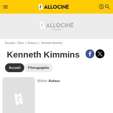
profil
menu
search
Accueil
Stars
Acteurs
Kenneth Kimmins
Kenneth Kimmins
Accueil
Filmographie
Métier
Acteur