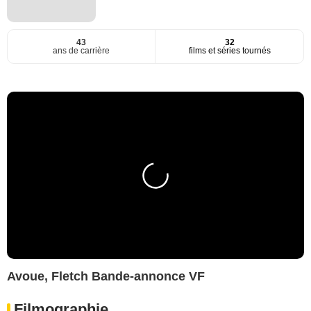
43
32
ans de carrière
films et séries tournés
Avoue, Fletch Bande-annonce VF
Filmographie