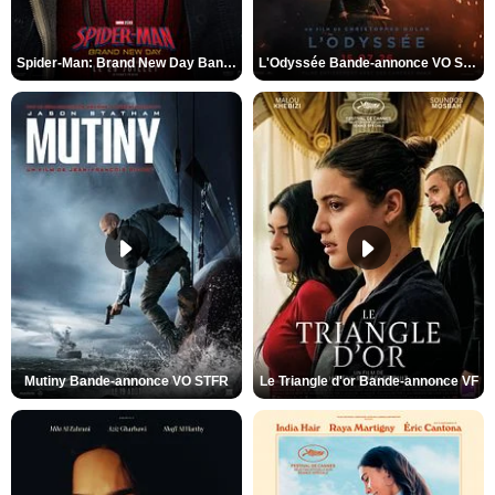
Spider-Man: Brand New Day Bande-annonce VO STFR
L'Odyssée Bande-annonce VO STFR
Mutiny Bande-annonce VO STFR
Le Triangle d'or Bande-annonce VF