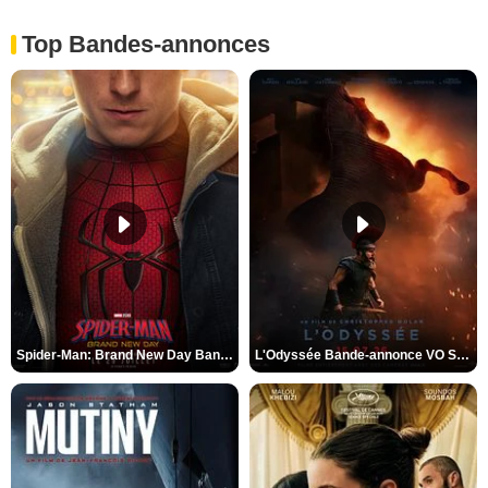
Top Bandes-annonces
Spider-Man: Brand New Day Bande-annonce VO STFR
L'Odyssée Bande-annonce VO STFR