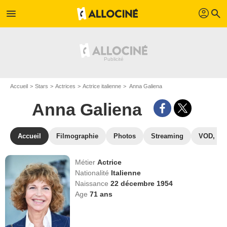
profil
menu
search
Accueil
Stars
Actrices
Actrice italienne
Anna Galiena
Anna Galiena
Accueil
Filmographie
Photos
Streaming
VOD, DV
Métier
Actrice
Nationalité
Italienne
Naissance
22 décembre 1954
Age
71
ans