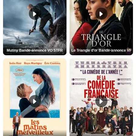
Mutiny Bande-annonce VO STFR
Le Triangle d'or Bande-annonce VF