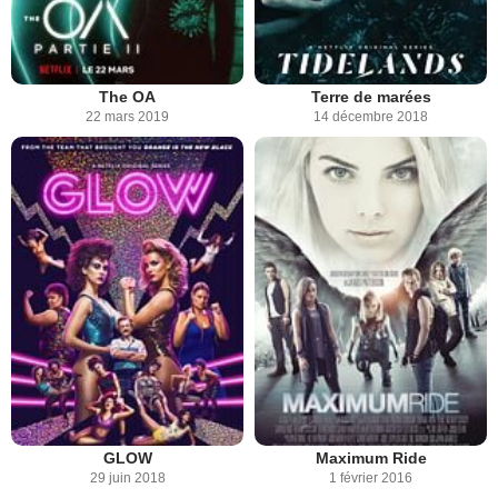
The OA
Terre de marées
22 mars 2019
14 décembre 2018
GLOW
Maximum Ride
29 juin 2018
1 février 2016