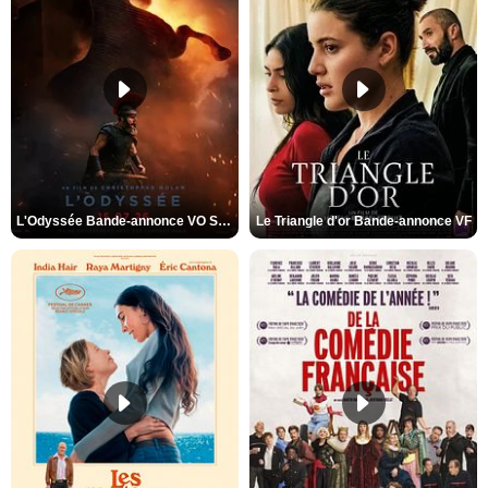
L'Odyssée Bande-annonce VO STFR
Le Triangle d'or Bande-annonce VF