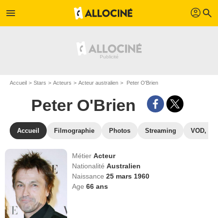
profil
menu
search
Accueil
Stars
Acteurs
Acteur australien
Peter O'Brien
Peter O'Brien
Accueil
Filmographie
Photos
Streaming
VOD, DV
Métier
Acteur
Nationalité
Australien
Naissance
25 mars 1960
Age
66
ans