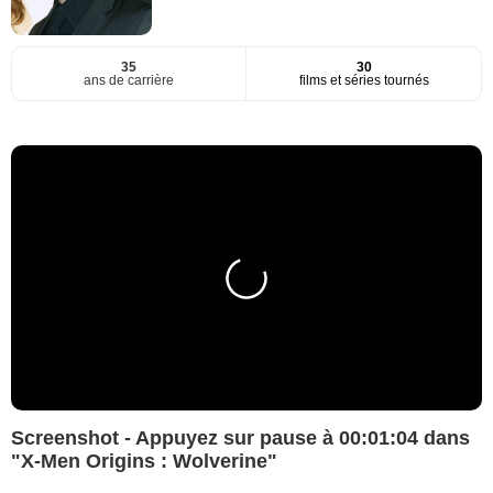
35
30
ans de carrière
films et séries tournés
Screenshot - Appuyez sur pause à 00:01:04 dans
"X-Men Origins : Wolverine"