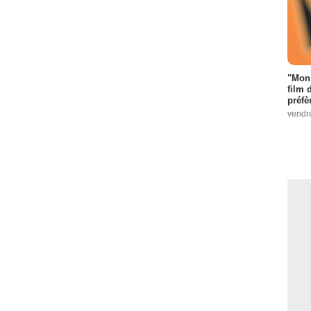
"Mon 
film 
préfè
vendr