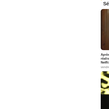
Sé
Après
réali
Netfl
vendr