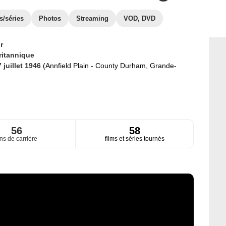
s/séries
Photos
Streaming
VOD, DVD
r
ritannique
 juillet 1946
(Annfield Plain - County Durham, Grande-
56
58
ns de carrière
films et séries tournés