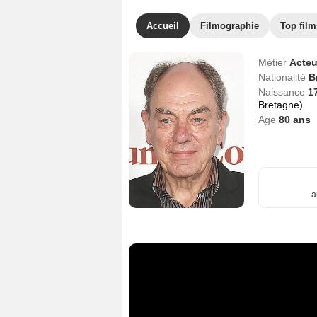
Accueil
Filmographie
Top film
Métier
Acteu
Nationalité
B
Naissance
17
Bretagne)
Age
80
ans
a