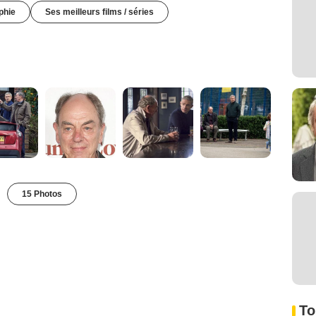
phie
Ses meilleurs films / séries
15 Photos
To