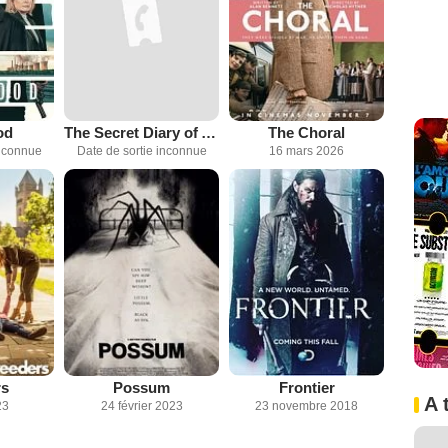
od
The Secret Diary of Adrian Mole, Aged 13 3/4
The Choral
inconnue
Date de sortie inconnue
16 mars 2026
rs
Possum
Frontier
A 
23
24 février 2023
23 novembre 2018