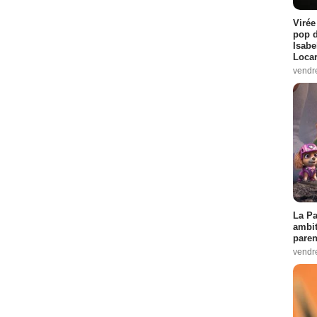
Virée
pop d
Isabe
Loca
vendr
La Pa
ambit
paren
vendr