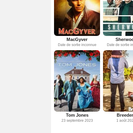
MacGyver
Sherwo
Date de sortie inconnue
Date de sortie 
Tom Jones
Breede
23 septembre 2023
1 août 20