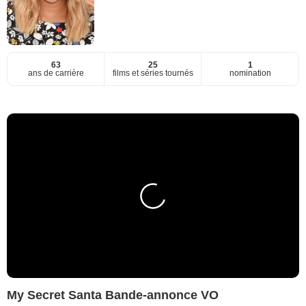
63
25
1
ans de carrière
films et séries tournés
nomination
My Secret Santa Bande-annonce VO