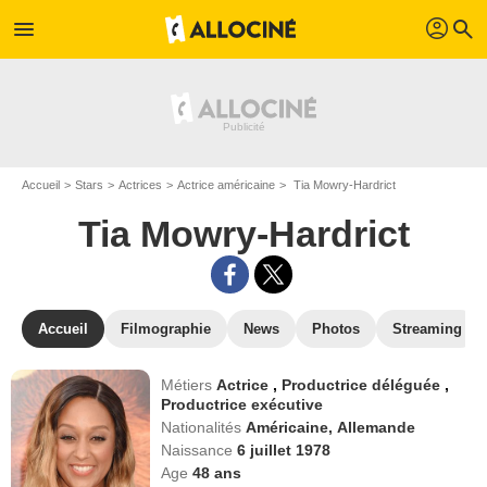
profil
menu
search
Accueil
Stars
Actrices
Actrice américaine
Tia Mowry-Hardrict
Tia Mowry-Hardrict
Accueil
Filmographie
News
Photos
Streaming
Métiers
Actrice
,
Productrice déléguée
,
Productrice exécutive
Nationalités
Américaine,
Allemande
Naissance
6 juillet 1978
Age
48
ans