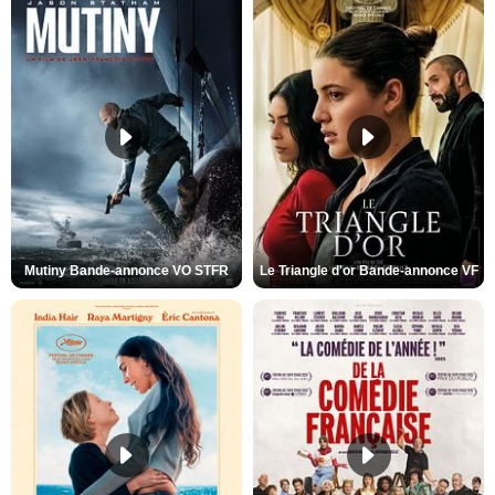
Mutiny Bande-annonce VO STFR
Le Triangle d'or Bande-annonce VF