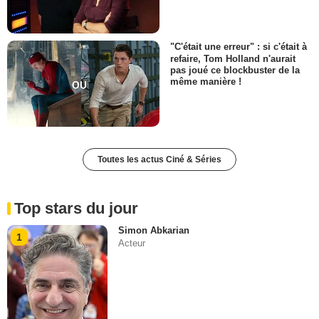
"C'était une erreur" : si c'était à
refaire, Tom Holland n'aurait
pas joué ce blockbuster de la
même manière !
Toutes les actus Ciné & Séries
Top stars du jour
Simon Abkarian
1
Acteur