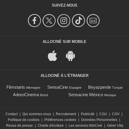
SUIVEZ-NOUS
ALLOCINÉ SUR MOBILE
ALLOCINÉ À L'ÉTRANGER
Filmstarts
SensaCine
Beyazperde
Allemagne
Espagne
Turquie
AdoroCinema
Sensacine México
Brésil
Mexique
Contact
|
Qui sommes-nous
|
Recrutement
|
Publicité
|
CGU
|
CGV
|
Politique de cookies
|
Préférences cookies
|
Données Personnelles
|
Revue de presse
|
Charte d'écriture
|
Les services AlloCiné
|
Gérer Utiq