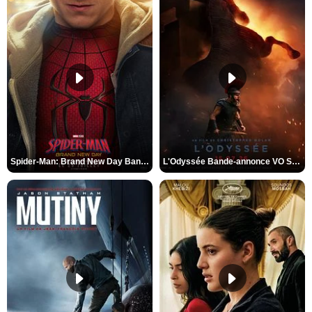
Spider-Man: Brand New Day Bande-annonce VO STFR
L'Odyssée Bande-annonce VO STFR