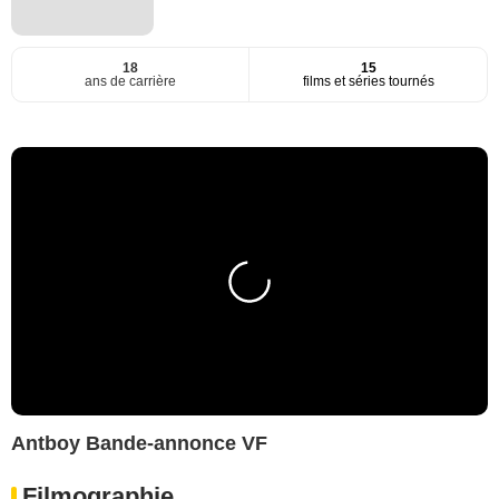
18
15
ans de carrière
films et séries tournés
Antboy Bande-annonce VF
Filmographie