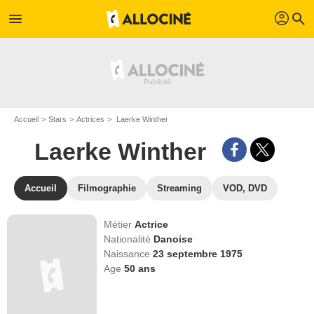
profil
menu
search
Accueil
Stars
Actrices
Laerke Winther
Laerke Winther
Accueil
Filmographie
Streaming
VOD, DVD
Métier
Actrice
Nationalité
Danoise
Naissance
23 septembre 1975
Age
50
ans