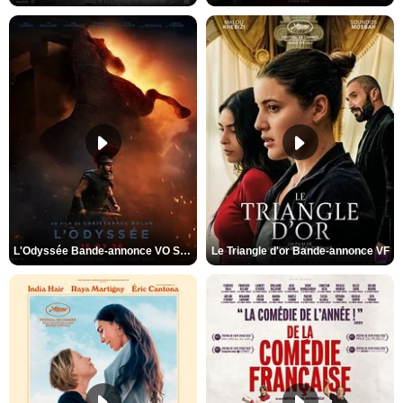
L'Odyssée Bande-annonce VO STFR
Le Triangle d'or Bande-annonce VF