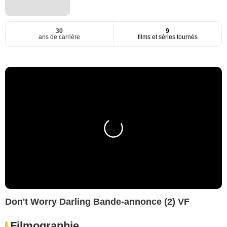
30
9
ans de carrière
films et séries tournés
Don't Worry Darling Bande-annonce (2) VF
Filmographie