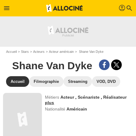
profil
menu
search
Accueil
Stars
Acteurs
Acteur américain
Shane Van Dyke
Shane Van Dyke
Accueil
Filmographie
Streaming
VOD, DVD
Métiers
Acteur
,
Scénariste
,
Réalisateur
plus
Nationalité
Américain