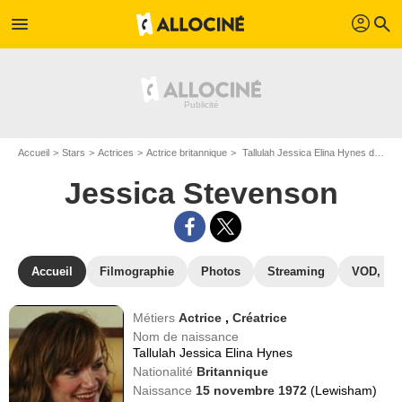
profil
menu
search
Accueil
Stars
Actrices
Actrice britannique
Tallulah Jessica Elina Hynes dit Jessica Stevenson
Jessica Stevenson
Accueil
Filmographie
Photos
Streaming
VOD, DV
Métiers
Actrice
,
Créatrice
Nom de naissance
Tallulah Jessica Elina Hynes
Nationalité
Britannique
Naissance
15 novembre 1972
(Lewisham)