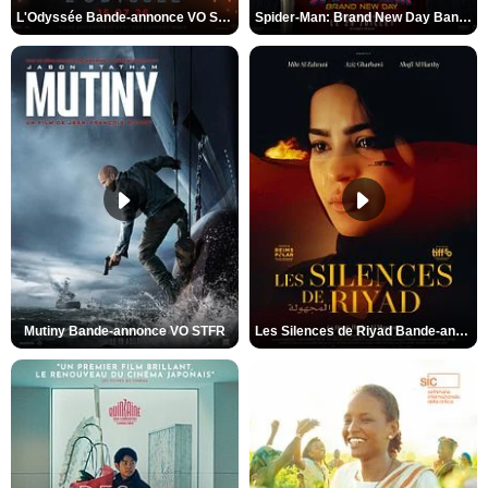
L'Odyssée Bande-annonce VO STFR
Spider-Man: Brand New Day Bande-annonce VO STFR
Mutiny Bande-annonce VO STFR
Les Silences de Riyad Bande-annonce VO STFR