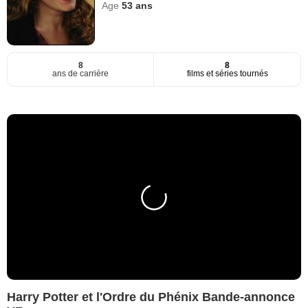
Age
53
ans
8
8
ans de carrière
films et séries tournés
Harry Potter et l'Ordre du Phénix Bande-annonce