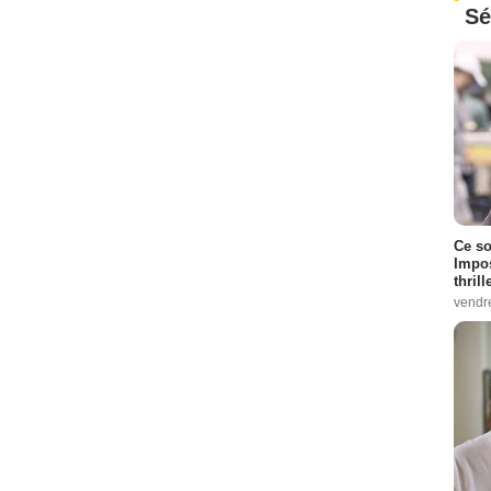
Sé
Ce so
Impos
thrill
vendr