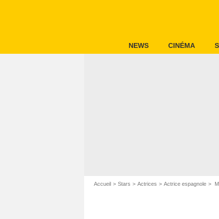
NEWS
CINÉMA
S
Accueil
Stars
Actrices
Actrice espagnole
Ma