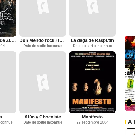
Les Sorcières de Zugarramurdi
Don Mendo rock ¿la venganza?
La daga de Rasputin
014
Date de sortie inconnue
Date de sortie inconnue
a
Atún y Chocolate
Manifesto
A 
inconnue
Date de sortie inconnue
29 septembre 2004