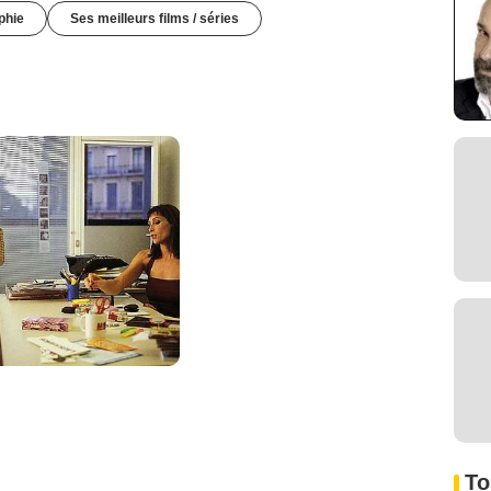
phie
Ses meilleurs films / séries
To