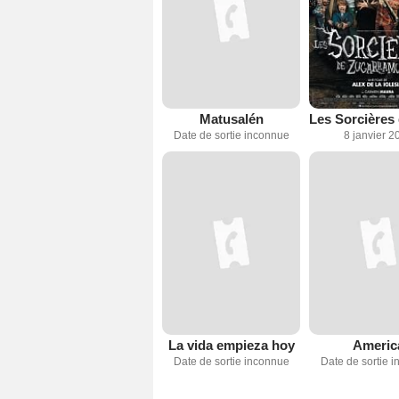
Matusalén
Date de sortie inconnue
8 janvier 2
La vida empieza hoy
Americ
Date de sortie inconnue
Date de sortie 