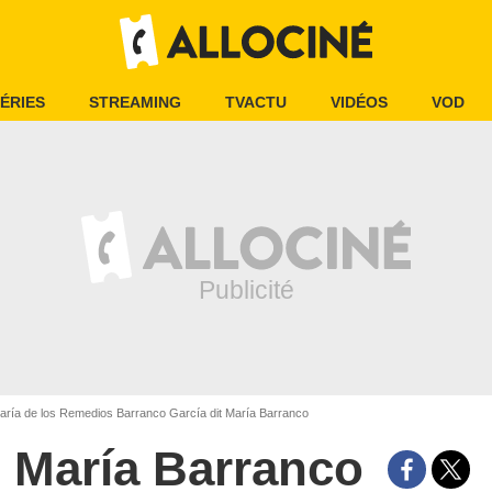
ÉRIES
STREAMING
TVACTU
VIDÉOS
VOD
ría de los Remedios Barranco García dit María Barranco
María Barranco