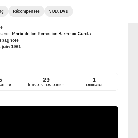
ng
Récompenses
VOD, DVD
ce
ssance
María de los Remedios Barranco García
spagnole
 juin 1961
5
29
1
arrière
films et séries tournés
nomination