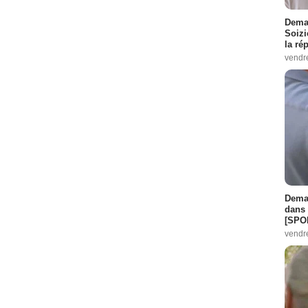
Demai
Soizi
la ré
vendr
Demai
dans 
[SPO
vendr