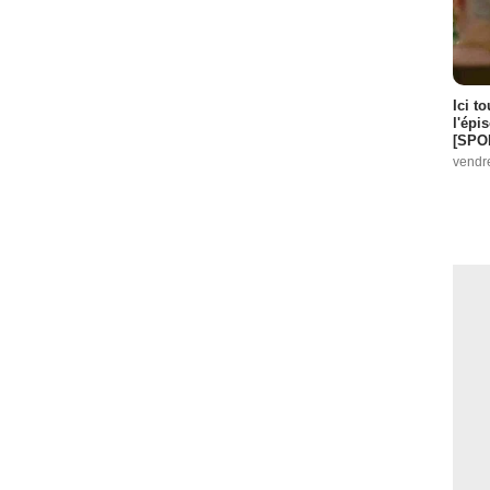
Ici t
l'épi
[SPO
vendr