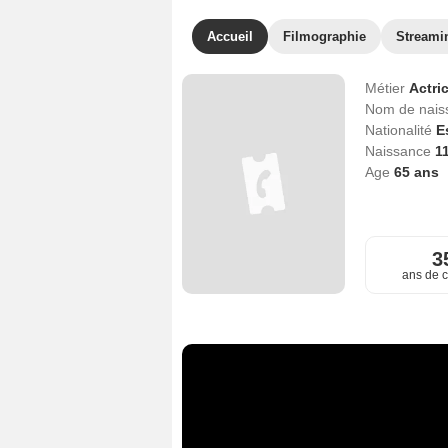
Accueil
Filmographie
Streami
Métier
Actri
Nom de nai
Nationalité
E
Naissance
11
Age
65
ans
3
ans de c