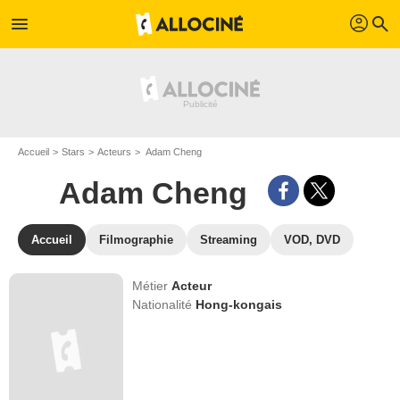
profil
menu
search
Accueil
Stars
Acteurs
Adam Cheng
Adam Cheng
Accueil
Filmographie
Streaming
VOD, DVD
Métier
Acteur
Nationalité
Hong-kongais