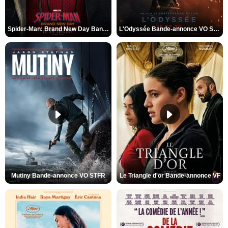
Spider-Man: Brand New Day Bande-annonce VO STFR
L'Odyssée Bande-annonce VO STFR
Mutiny Bande-annonce VO STFR
Le Triangle d'or Bande-annonce VF