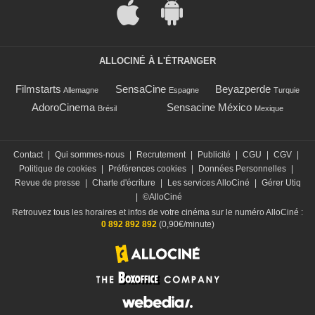
ALLOCINÉ À L'ÉTRANGER
Filmstarts
SensaCine
Beyazperde
Allemagne
Espagne
Turquie
AdoroCinema
Sensacine México
Brésil
Mexique
Contact
|
Qui sommes-nous
|
Recrutement
|
Publicité
|
CGU
|
CGV
|
Politique de cookies
|
Préférences cookies
|
Données Personnelles
|
Revue de presse
|
Charte d'écriture
|
Les services AlloCiné
|
Gérer Utiq
|
©AlloCiné
Retrouvez tous les horaires et infos de votre cinéma sur le numéro AlloCiné :
0 892 892 892
(0,90€/minute)