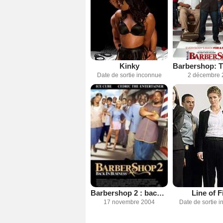
Kinky
Date de sortie inconnue
2 décembre 
Barbershop 2 : back in business
Line of F
17 novembre 2004
Date de sortie 