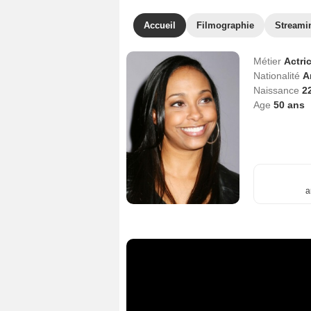
Accueil
Filmographie
Streami
Métier
Actri
Nationalité
A
Naissance
2
Age
50
ans
a