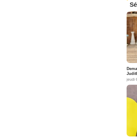
Sé
Demai
Judit
jeudi 