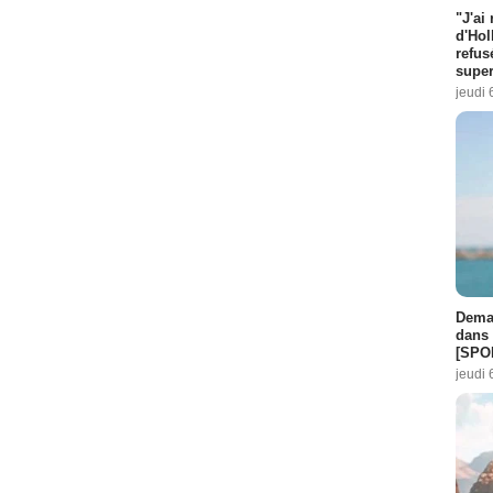
"J'ai
d'Hol
refus
super
jeudi 
Demai
dans 
[SPO
jeudi 