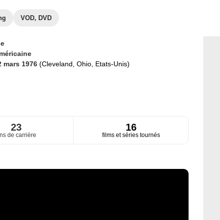
ng
VOD, DVD
ce
méricaine
2 mars 1976
(Cleveland, Ohio, Etats-Unis)
23
16
ns de carrière
films et séries tournés