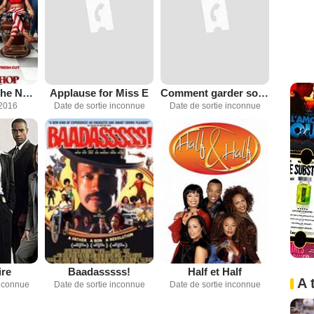
Barbershop: The Next Cut
Applause for Miss E
Comment garder son homme
2016
Date de sortie inconnue
Date de sortie inconnue
ire
Baadasssss!
Half et Half
A 
inconnue
Date de sortie inconnue
Date de sortie inconnue