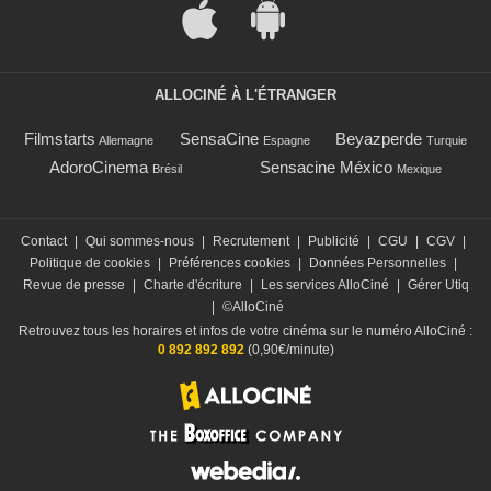
ALLOCINÉ À L'ÉTRANGER
Filmstarts
SensaCine
Beyazperde
Allemagne
Espagne
Turquie
AdoroCinema
Sensacine México
Brésil
Mexique
Contact
|
Qui sommes-nous
|
Recrutement
|
Publicité
|
CGU
|
CGV
|
Politique de cookies
|
Préférences cookies
|
Données Personnelles
|
Revue de presse
|
Charte d'écriture
|
Les services AlloCiné
|
Gérer Utiq
|
©AlloCiné
Retrouvez tous les horaires et infos de votre cinéma sur le numéro AlloCiné :
0 892 892 892
(0,90€/minute)