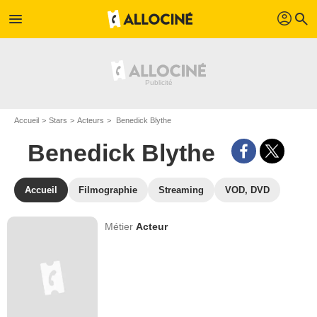
profil
menu
search
Accueil
Stars
Acteurs
Benedick Blythe
Benedick Blythe
Accueil
Filmographie
Streaming
VOD, DVD
Métier
Acteur