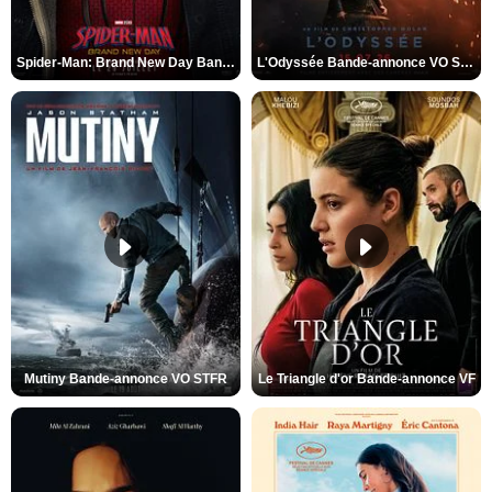
Spider-Man: Brand New Day Bande-annonce VO STFR
L'Odyssée Bande-annonce VO STFR
Mutiny Bande-annonce VO STFR
Le Triangle d'or Bande-annonce VF