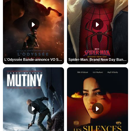
L'Odyssée Bande-annonce VO STFR
Spider-Man: Brand New Day Bande-annonce VO STFR