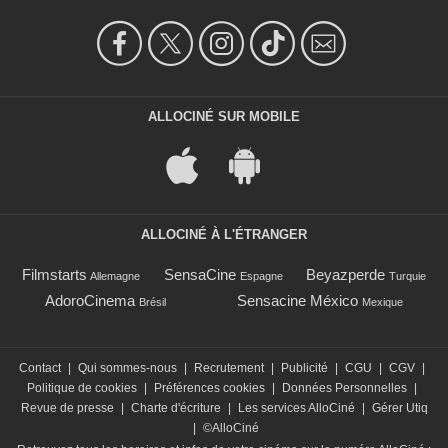
ALLOCINÉ SUR MOBILE
ALLOCINÉ À L'ÉTRANGER
Filmstarts
SensaCine
Beyazperde
Allemagne
Espagne
Turquie
AdoroCinema
Sensacine México
Brésil
Mexique
Contact
|
Qui sommes-nous
|
Recrutement
|
Publicité
|
CGU
|
CGV
|
Politique de cookies
|
Préférences cookies
|
Données Personnelles
|
Revue de presse
|
Charte d'écriture
|
Les services AlloCiné
|
Gérer Utiq
|
©AlloCiné