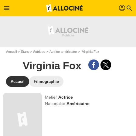
profil
menu
search
Accueil
Stars
Actrices
Actrice américaine
Virginia Fox
Virginia Fox
Accueil
Filmographie
Métier
Actrice
Nationalité
Américaine