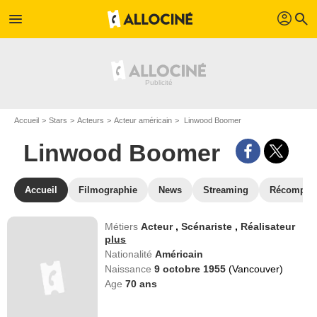
profil
menu
search
Accueil
Stars
Acteurs
Acteur américain
Linwood Boomer
Linwood Boomer
Accueil
Filmographie
News
Streaming
Récompen
Métiers
Acteur
,
Scénariste
,
Réalisateur
plus
Nationalité
Américain
Naissance
9 octobre 1955
(Vancouver)
Age
70
ans