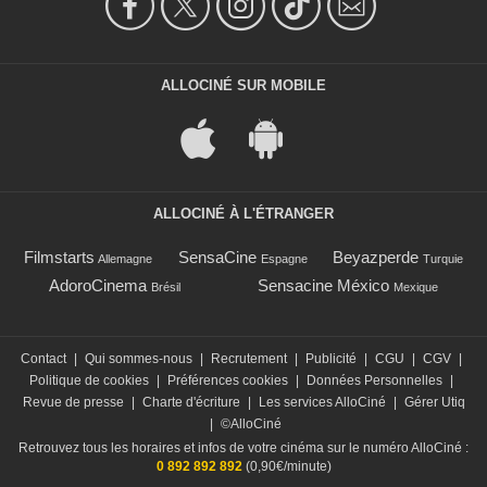
ALLOCINÉ SUR MOBILE
ALLOCINÉ À L'ÉTRANGER
Filmstarts
SensaCine
Beyazperde
Allemagne
Espagne
Turquie
AdoroCinema
Sensacine México
Brésil
Mexique
Contact
|
Qui sommes-nous
|
Recrutement
|
Publicité
|
CGU
|
CGV
|
Politique de cookies
|
Préférences cookies
|
Données Personnelles
|
Revue de presse
|
Charte d'écriture
|
Les services AlloCiné
|
Gérer Utiq
|
©AlloCiné
Retrouvez tous les horaires et infos de votre cinéma sur le numéro AlloCiné :
0 892 892 892
(0,90€/minute)