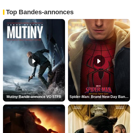
Top Bandes-annonces
Mutiny Bande-annonce VO STFR
Spider-Man: Brand New Day Bande-annonce VO STFR