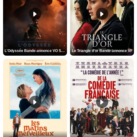
L'Odyssée Bande-annonce VO STFR
Le Triangle d'or Bande-annonce VF