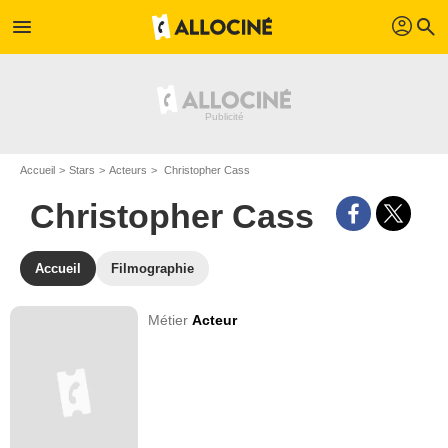
profil
menu
search
Accueil
Stars
Acteurs
Christopher Cass
Christopher Cass
Accueil
Filmographie
Métier
Acteur