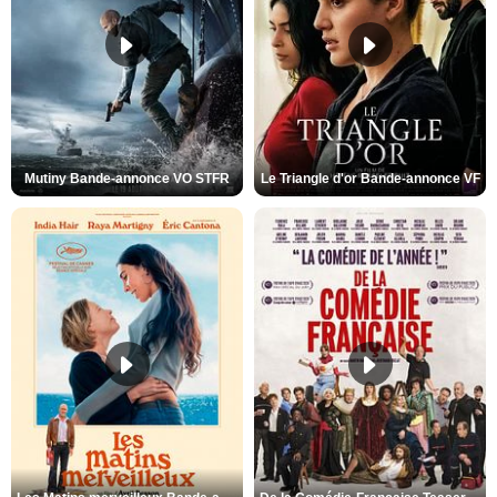
Mutiny Bande-annonce VO STFR
Le Triangle d'or Bande-annonce VF