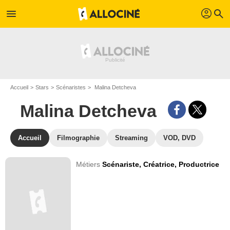
profil
menu
search
Accueil
Stars
Scénaristes
Malina Detcheva
Malina Detcheva
Accueil
Filmographie
Streaming
VOD, DVD
Métiers
Scénariste,
Créatrice,
Productrice