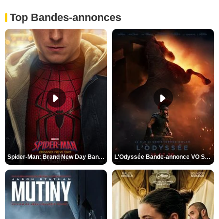
Top Bandes-annonces
Spider-Man: Brand New Day Bande-annonce VO STFR
L'Odyssée Bande-annonce VO STFR