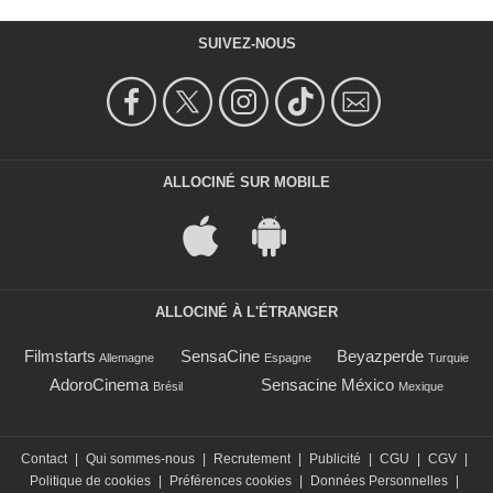
SUIVEZ-NOUS
ALLOCINÉ SUR MOBILE
ALLOCINÉ À L'ÉTRANGER
Filmstarts
SensaCine
Beyazperde
Allemagne
Espagne
Turquie
AdoroCinema
Sensacine México
Brésil
Mexique
Contact
|
Qui sommes-nous
|
Recrutement
|
Publicité
|
CGU
|
CGV
|
Politique de cookies
|
Préférences cookies
|
Données Personnelles
|