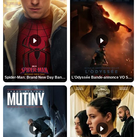
Spider-Man: Brand New Day Bande-annonce VO STFR
L'Odyssée Bande-annonce VO STFR