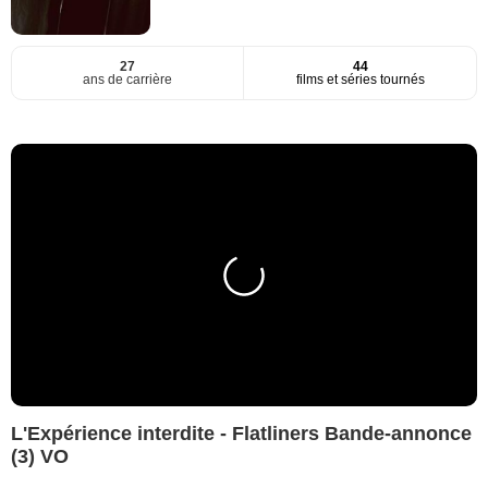
27
44
ans de carrière
films et séries tournés
L'Expérience interdite - Flatliners Bande-annonce
(3) VO