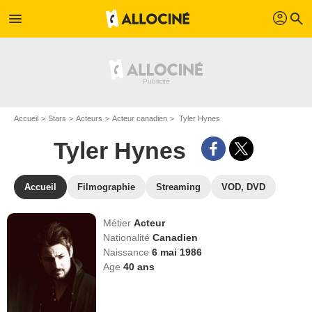
profil
menu
search
Accueil
Stars
Acteurs
Acteur canadien
Tyler Hynes
Tyler Hynes
Accueil
Filmographie
Streaming
VOD, DVD
Métier
Acteur
Nationalité
Canadien
Naissance
6 mai 1986
Age
40
ans