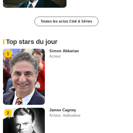
Toutes les actus Ciné & Séries
Top stars du jour
Simon Abkarian
1
Acteur
James Cagney
2
Acteur, réalisateur