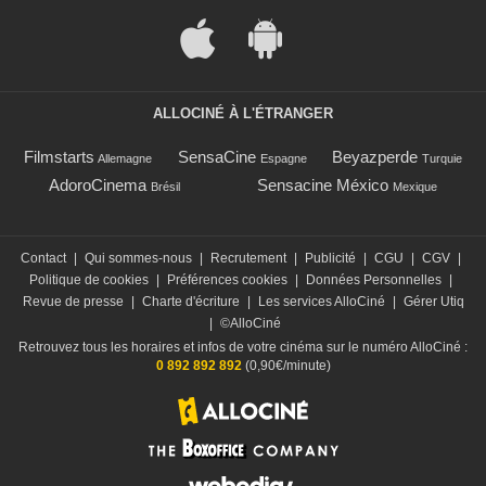
ALLOCINÉ À L'ÉTRANGER
Filmstarts
SensaCine
Beyazperde
Allemagne
Espagne
Turquie
AdoroCinema
Sensacine México
Brésil
Mexique
Contact
|
Qui sommes-nous
|
Recrutement
|
Publicité
|
CGU
|
CGV
|
Politique de cookies
|
Préférences cookies
|
Données Personnelles
|
Revue de presse
|
Charte d'écriture
|
Les services AlloCiné
|
Gérer Utiq
|
©AlloCiné
Retrouvez tous les horaires et infos de votre cinéma sur le numéro AlloCiné :
0 892 892 892
(0,90€/minute)