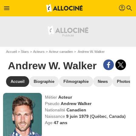
profil
menu
search
Accueil
Stars
Acteurs
Acteur canadien
Andrew W. Walker
Andrew W. Walker
Accueil
Biographie
Filmographie
News
Photos
Métier
Acteur
Pseudo
Andrew Walker
Nationalité
Canadien
Naissance
9 juin 1979
(Québec, Canada)
Age
47
ans