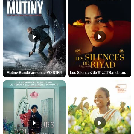
Mutiny Bande-annonce VO STFR
Les Silences de Riyad Bande-annonce VO STFR