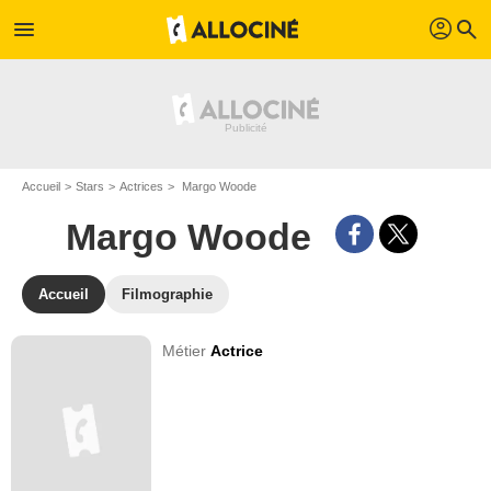
profil
menu
search
Accueil
Stars
Actrices
Margo Woode
Margo Woode
Accueil
Filmographie
Métier
Actrice