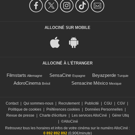
ALLOCINÉ SUR MOBILE
ALLOCINÉ À L'ÉTRANGER
Filmstarts
SensaCine
Beyazperde
Allemagne
Espagne
Turquie
AdoroCinema
Sensacine México
Brésil
Mexique
Contact
|
Qui sommes-nous
|
Recrutement
|
Publicité
|
CGU
|
CGV
|
Politique de cookies
|
Préférences cookies
|
Données Personnelles
|
Revue de presse
|
Charte d'écriture
|
Les services AlloCiné
|
Gérer Utiq
|
©AlloCiné
Retrouvez tous les horaires et infos de votre cinéma sur le numéro AlloCiné :
0 892 892 892
(0,90€/minute)