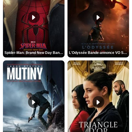
Spider-Man: Brand New Day Bande-annonce VO STFR
L'Odyssée Bande-annonce VO STFR