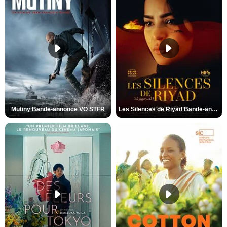
Mutiny Bande-annonce VO STFR
Les Silences de Riyad Bande-annonce VO STFR