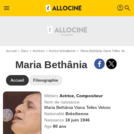
profil
menu
search
Accueil
Stars
Actrices
Actrice brésilienne
Maria Bethânia Viana Telles Veloso dit Maria Bethânia
Maria Bethânia
Accueil
Filmographie
Métiers
Actrice,
Compositeur
Nom de naissance
Maria Bethânia Viana Telles Veloso
Nationalité
Brésilienne
Naissance
18 juin 1946
Age
80
ans