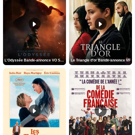
L'Odyssée Bande-annonce VO STFR
Le Triangle d'or Bande-annonce VF