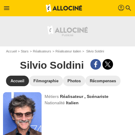
profil
menu
search
Accueil
Stars
Réalisateurs
Réalisateur italien
Silvio Soldini
Silvio Soldini
Accueil
Filmographie
Photos
Récompenses
Métiers
Réalisateur
,
Scénariste
Nationalité
Italien