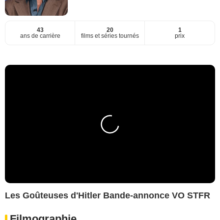
43
20
1
ans de carrière
films et séries tournés
prix
Les Goûteuses d'Hitler Bande-annonce VO STFR
Filmographie