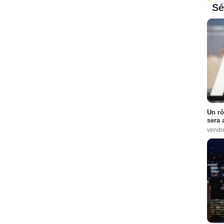
Sé
Un rô
sera 
vendr