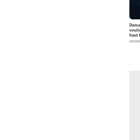
Demai
vouli
haut 
vendr