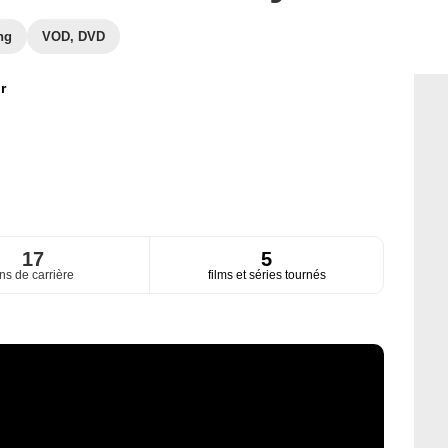
ng
VOD, DVD
r
17
5
ns de carrière
films et séries tournés