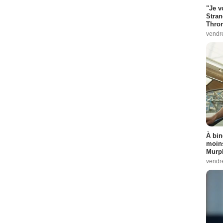
"Je v
Stran
Thro
vendr
À bin
moins
Murph
vendr