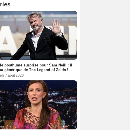
ries
le posthume surprise pour Sam Neill : il
au générique de The Legend of Zelda !
edi 7 août 2026