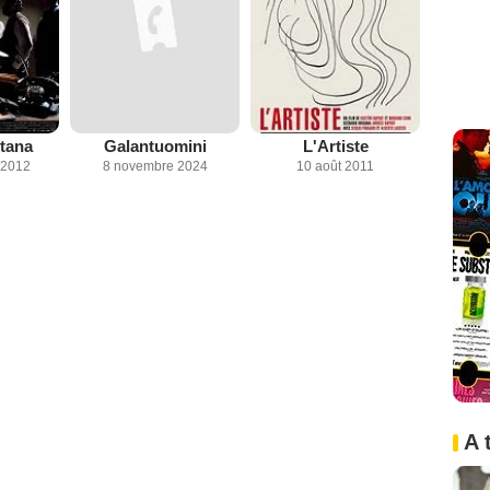
tana
Galantuomini
L'Artiste
 2012
8 novembre 2024
10 août 2011
A 