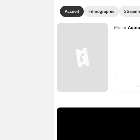
Accueil
Filmographie
Streami
Métier
Acteu
a