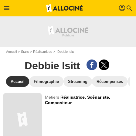
profil
menu
search
Accueil
Stars
Réalisatrices
Debbie Isitt
Debbie Isitt
Accueil
Filmographie
Streaming
Récompenses
V
Métiers
Réalisatrice,
Scénariste,
Compositeur