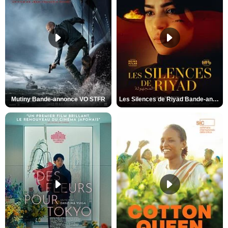
Mutiny Bande-annonce VO STFR
Les Silences de Riyad Bande-annonce VO STFR