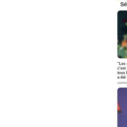
Sé
"Les 
c’est
tous 
a été 
samed