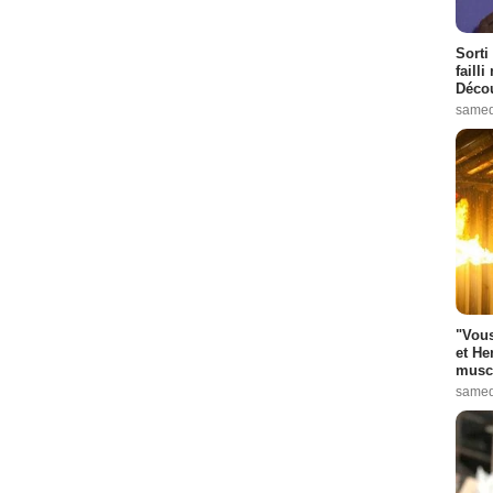
Sorti
failli
Décou
samed
"Vous
et He
muscl
samed