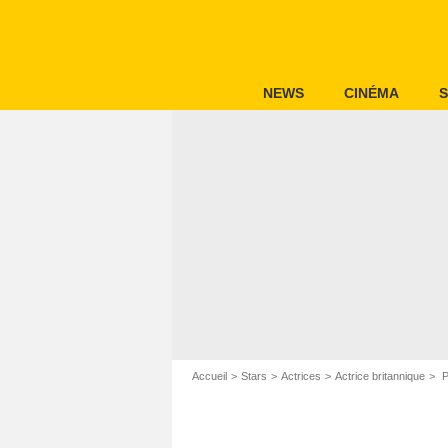
NEWS
CINÉMA
S
Accueil
Stars
Actrices
Actrice britannique
P