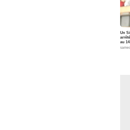
Un Si
arrêt
au 14
samed