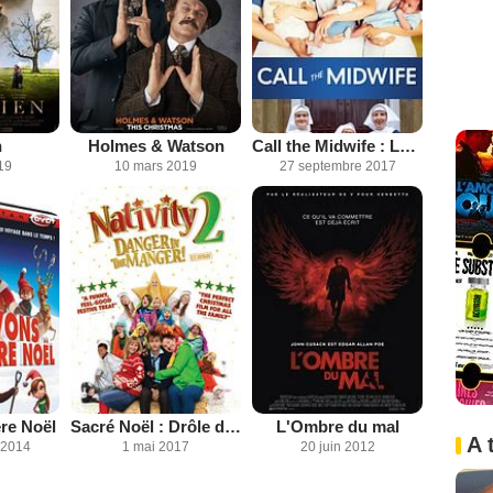
n
Holmes & Watson
Call the Midwife : Les héroïnes de l'ombre
19
10 mars 2019
27 septembre 2017
re Noël
Sacré Noël : Drôle de chorale
L'Ombre du mal
A 
 2014
1 mai 2017
20 juin 2012