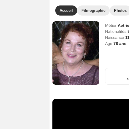
Accueil
Filmographie
Photos
Métier
Actri
Nationalités
Naissance
1
Age
78
ans
a