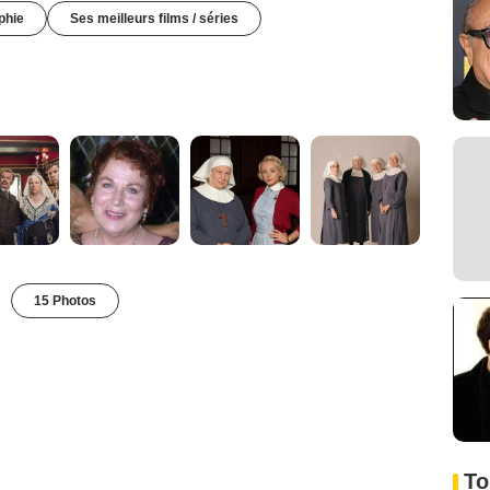
phie
Ses meilleurs films / séries
15 Photos
To