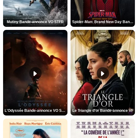
Mutiny Bande-annonce VO STFR
Spider-Man: Brand New Day Bande-annonce VO STFR
L'Odyssée Bande-annonce VO STFR
Le Triangle d'or Bande-annonce VF