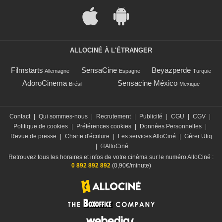
ALLOCINÉ À L'ÉTRANGER
Filmstarts
SensaCine
Beyazperde
Allemagne
Espagne
Turquie
AdoroCinema
Sensacine México
Brésil
Mexique
Contact
|
Qui sommes-nous
|
Recrutement
|
Publicité
|
CGU
|
CGV
|
Politique de cookies
|
Préférences cookies
|
Données Personnelles
|
Revue de presse
|
Charte d'écriture
|
Les services AlloCiné
|
Gérer Utiq
|
©AlloCiné
Retrouvez tous les horaires et infos de votre cinéma sur le numéro AlloCiné :
0 892 892 892
(0,90€/minute)