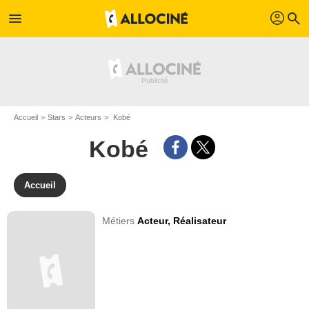
profil
menu
search
Accueil
Stars
Acteurs
Kobé
Kobé
Accueil
Métiers
Acteur,
Réalisateur