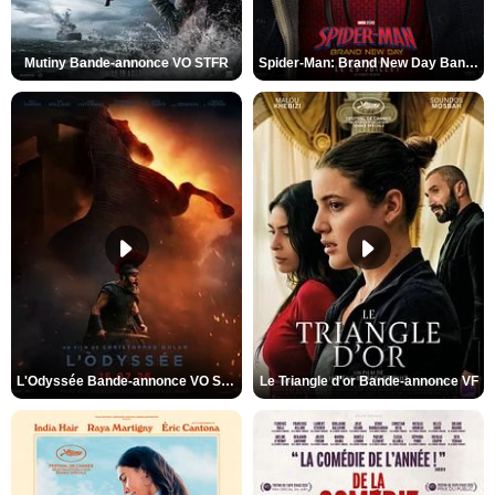
Mutiny Bande-annonce VO STFR
Spider-Man: Brand New Day Bande-annonce VO STFR
L'Odyssée Bande-annonce VO STFR
Le Triangle d'or Bande-annonce VF