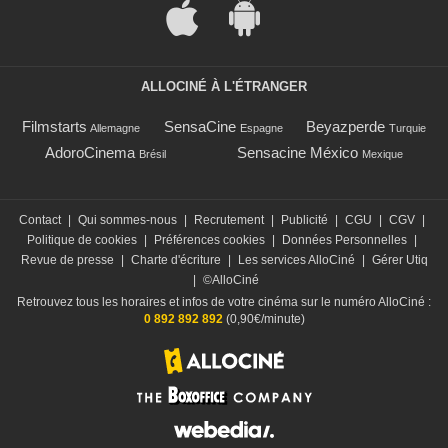
ALLOCINÉ À L'ÉTRANGER
Filmstarts
SensaCine
Beyazperde
Allemagne
Espagne
Turquie
AdoroCinema
Sensacine México
Brésil
Mexique
Contact
|
Qui sommes-nous
|
Recrutement
|
Publicité
|
CGU
|
CGV
|
Politique de cookies
|
Préférences cookies
|
Données Personnelles
|
Revue de presse
|
Charte d'écriture
|
Les services AlloCiné
|
Gérer Utiq
|
©AlloCiné
Retrouvez tous les horaires et infos de votre cinéma sur le numéro AlloCiné :
0 892 892 892
(0,90€/minute)