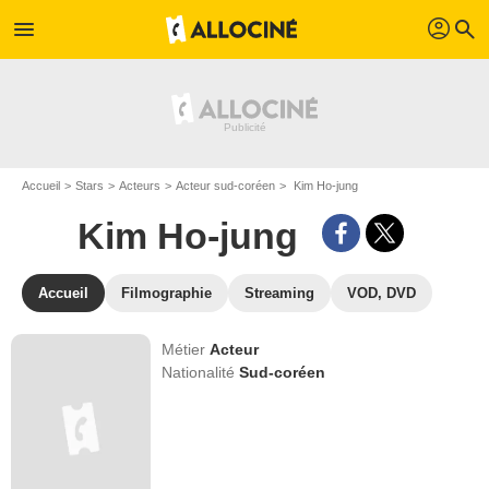
profil
menu
search
Accueil
Stars
Acteurs
Acteur sud-coréen
Kim Ho-jung
Kim Ho-jung
Accueil
Filmographie
Streaming
VOD, DVD
Métier
Acteur
Nationalité
Sud-coréen