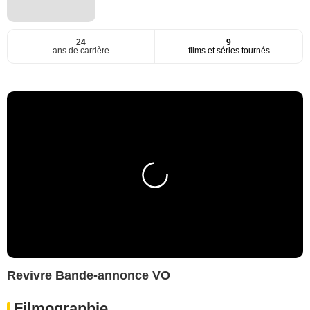
24
9
ans de carrière
films et séries tournés
Revivre Bande-annonce VO
Filmographie