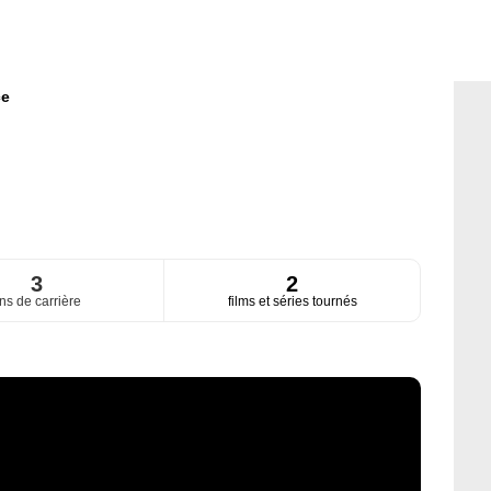
ce
3
2
ns de carrière
films et séries tournés