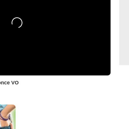
nonce VO