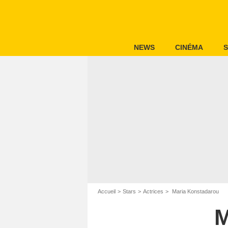
NEWS
CINÉMA
S
Accueil
Stars
Actrices
Maria Konstadarou
M