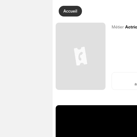
Accueil
Métier
Actri
a