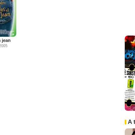
n jean
2005
A 