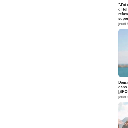
"J'ai
d'Hol
refus
super
jeudi 
Demai
dans 
[SPO
jeudi 