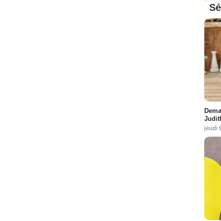
Sé
Demai
Judit
jeudi 