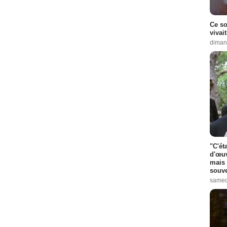
Ce so
vivai
diman
"C'ét
d'œuv
mais 
souve
samed