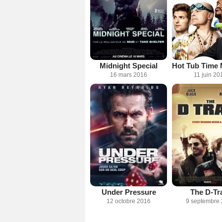
Midnight Special
16 mars 2016
11 juin 20
Under Pressure
The D-Tr
12 octobre 2016
9 septembre