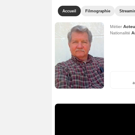
Accueil
Filmographie
Streami
Métier
Acteu
Nationalité
A
a