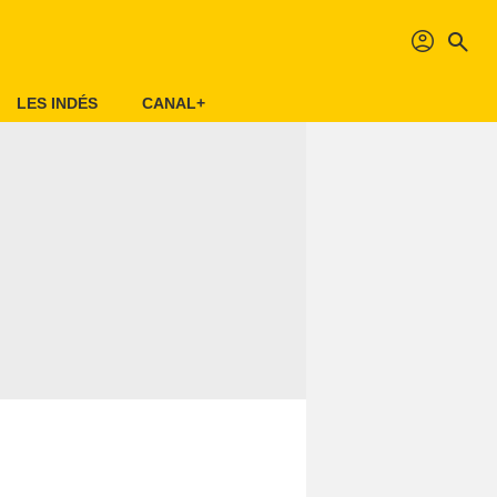
profil
search
LES INDÉS
CANAL+