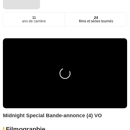
11
24
ans de carrière
films et séries tournés
Midnight Special Bande-annonce (4) VO
Filmographie