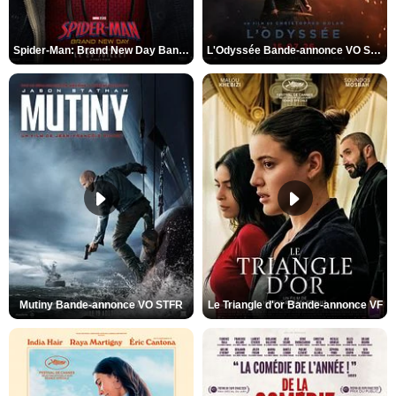
Spider-Man: Brand New Day Bande-annonce VO STFR
L'Odyssée Bande-annonce VO STFR
Mutiny Bande-annonce VO STFR
Le Triangle d'or Bande-annonce VF