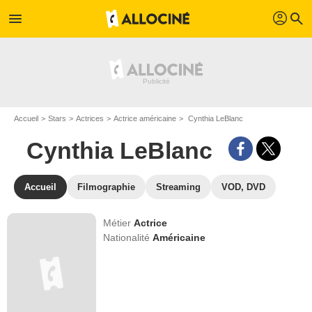
profil
menu
search
Accueil
Stars
Actrices
Actrice américaine
Cynthia LeBlanc
Cynthia LeBlanc
Accueil
Filmographie
Streaming
VOD, DVD
Métier
Actrice
Nationalité
Américaine