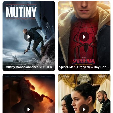
Mutiny Bande-annonce VO STFR
Spider-Man: Brand New Day Bande-annonce VO STFR