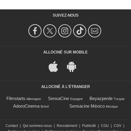
SUIVEZ-NOUS
ALLOCINÉ SUR MOBILE
ALLOCINÉ À L'ÉTRANGER
Filmstarts
SensaCine
Beyazperde
Allemagne
Espagne
Turquie
AdoroCinema
Sensacine México
Brésil
Mexique
Contact
|
Qui sommes-nous
|
Recrutement
|
Publicité
|
CGU
|
CGV
|