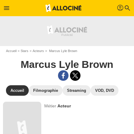
profil
menu
search
Accueil
Stars
Acteurs
Marcus Lyle Brown
Marcus Lyle Brown
Accueil
Filmographie
Streaming
VOD, DVD
Métier
Acteur