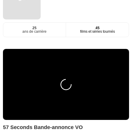
25
45
ans de carrière
films et séries tournés
57 Seconds Bande-annonce VO