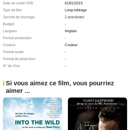
Date de sortie VOD
01/01/2015
Type de film
Long métrage
Secrets de tournage
2 anecdotes
Budget
-
Langues
Anglais
Format production
-
Couleur
Couleur
Format audio
-
Format de projection
-
N° de Visa
-
Si vous aimez ce film, vous pourriez
aimer ...