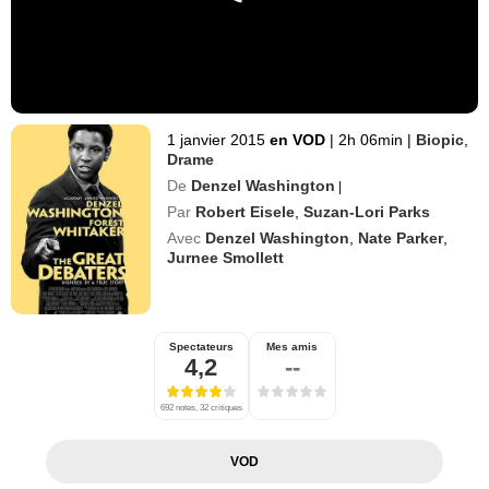
1 janvier 2015
en VOD
|
2h 06min
|
Biopic
,
Drame
De
Denzel Washington
|
Par
Robert Eisele
,
Suzan-Lori Parks
Avec
Denzel Washington
,
Nate Parker
,
Jurnee Smollett
Spectateurs
Mes amis
4,2
--
692 notes, 32 critiques
VOD