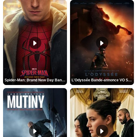
Spider-Man: Brand New Day Bande-annonce VO STFR
L'Odyssée Bande-annonce VO STFR