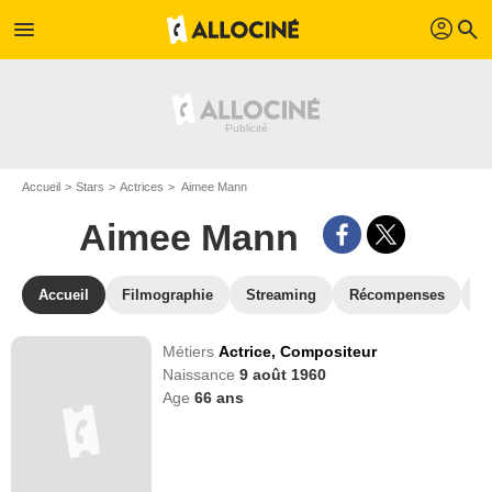
profil
menu
search
Accueil
Stars
Actrices
Aimee Mann
Aimee Mann
Accueil
Filmographie
Streaming
Récompenses
V
Métiers
Actrice,
Compositeur
Naissance
9 août 1960
Age
66
ans