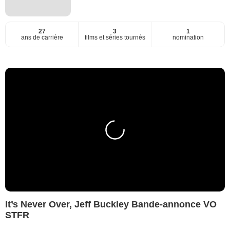
27
3
1
ans de carrière
films et séries tournés
nomination
It’s Never Over, Jeff Buckley Bande-annonce VO
STFR