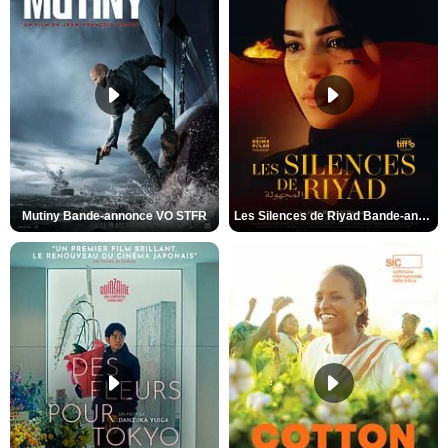
Mutiny Bande-annonce VO STFR
Les Silences de Riyad Bande-annonce VO STFR