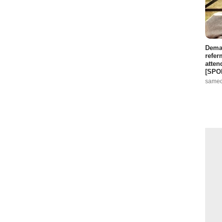
Demai
refer
atten
[SPO
samed