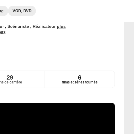
ng
VOD, DVD
eur
,
Scénariste
,
Réalisateur
plus
963
29
6
ns de carrière
films et séries tournés