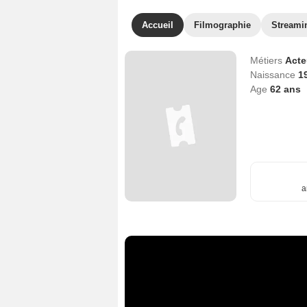
Accueil
Filmographie
Streami
Métiers
Act
Naissance
1
Age
62
ans
a