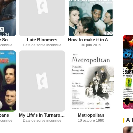
We Only Know So Much
Late Bloomers
How to make it in America
inconnue
Date de sortie inconnue
30 juin 2019
bans
My Life's in Turnaround
Metropolitan
A 
inconnue
Date de sortie inconnue
10 octobre 1990