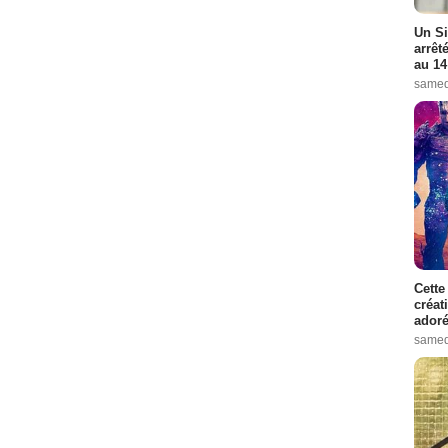
Un Si
arrêt
au 14
samed
Cette
créat
adoré
samed