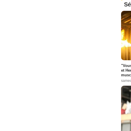
Sé
"Vous
et He
muscl
samed