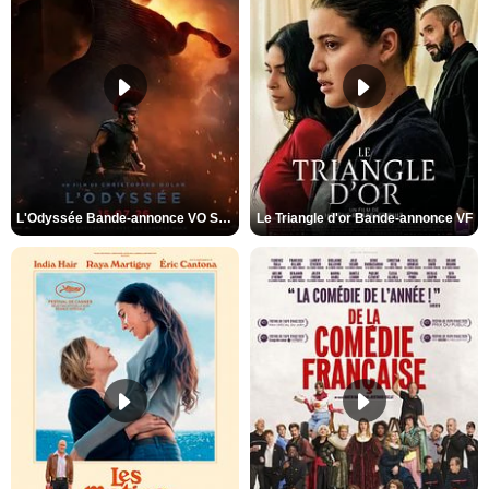
L'Odyssée Bande-annonce VO STFR
Le Triangle d'or Bande-annonce VF