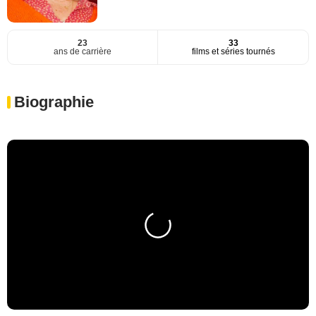
23
33
ans de carrière
films et séries tournés
Biographie