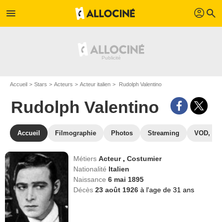
profil
menu
search
Accueil
Stars
Acteurs
Acteur italien
Rudolph Valentino
Rudolph Valentino
Accueil
Filmographie
Photos
Streaming
VOD, DV
Métiers
Acteur
,
Costumier
Nationalité
Italien
Naissance
6 mai 1895
Décès
23 août 1926
à l'age de 31 ans