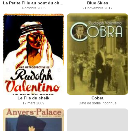
La Petite Fille au bout du chemin
Blue Skies
4 octobre 2005
21 novembre 2017
Le Fils du cheik
Cobra
17 mars 2009
Date de sortie inconnue