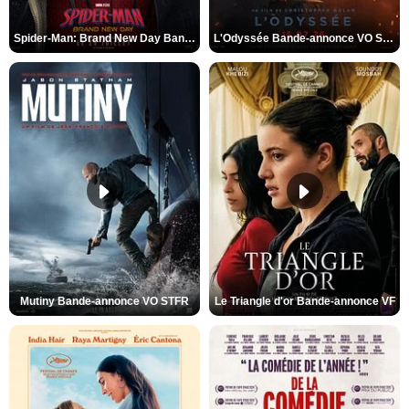
Spider-Man: Brand New Day Bande-annonce VO STFR
L'Odyssée Bande-annonce VO STFR
Mutiny Bande-annonce VO STFR
Le Triangle d'or Bande-annonce VF